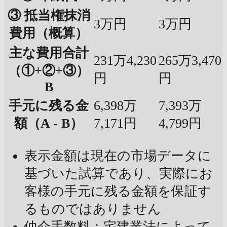
③ 抵当権抹消
3万円
3万円
費用（概算）
主な費用合計
231万4,230
265万3,470
（①+②+③）
円
円
B
手元に残る金
6,398万
7,393万
額（A - B）
7,171円
4,799円
表示金額は現在の市場データに
基づいた試算であり、実際にお
客様の手元に残る金額を保証す
るものではありません
仲介手数料：宅建業法によって