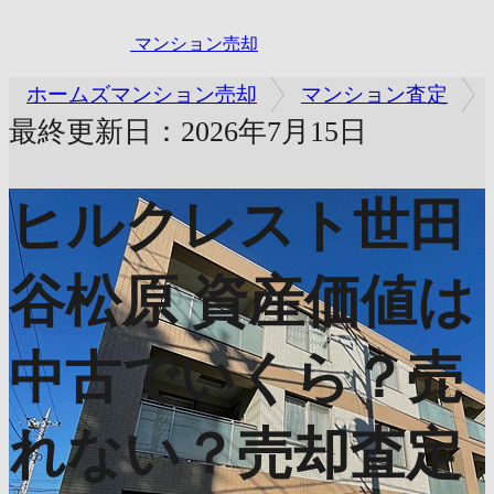
マンション売却
ホームズマンション売却
マンション査定
最終更新日：2026年7月15日
ヒルクレスト世田
谷松原
資産価値は
中古でいくら？売
れない？売却査定