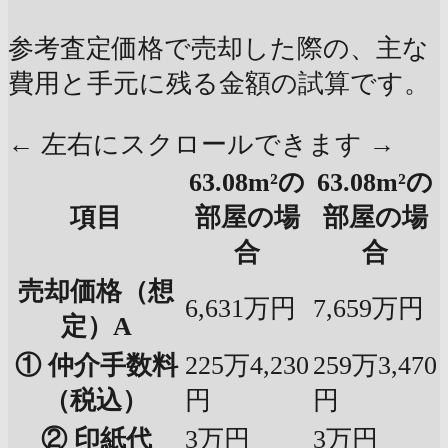
参考査定価格で売却した際の、主な
費用と手元に残る金額の試算です。
← 左右にスクロールできます →
63.08m²の
63.08m²の
項目
部屋の場
部屋の場
合
合
売却価格（想
6,631万円
7,659万円
定）A
① 仲介手数料
225万4,230
259万3,470
（税込）
円
円
② 印紙代
3万円
3万円