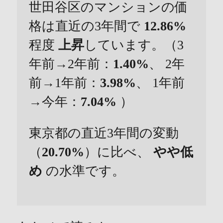
世田谷区のマンションの価
格は直近の3年間で
12.86%
程度
上昇
しています。（3
年前→2年前：
1.40%
、 2年
前→1年前：
3.98%
、 1年前
→今年：
7.04%
）
東京都の直近3年間の変動
（
20.70%
）に比べ、
やや低
め
の水準です。