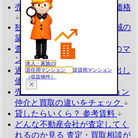
売ったらいくら？
参考査定価格
独自ロジックで算出
同じ地域の
築年別の平均価格
査定価格の目安を知る
周辺のマ
ンションと比較
本人・家族の
過去の売出し価格を知る
売出し
居住用マンション
賃貸用マンション
（収益物件）
価格の掲載履歴(1件)
売却の方法でシミュレーション
仲介と買取の違いをチェック
貸したらいくら？
参考賃料
どんな不動産会社が査定してく
れるのか見る
査定・買取相談が