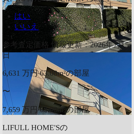
はい
いいえ
参考査定価格
情報更新：2026年7月5
日
6,631
万円
63.08m²の部屋
〜
7,659
万円
63.08m²の部屋
LIFULL HOME'Sの