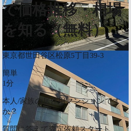
で価格推移・相場
を知る（無料）
東京都世田谷区松原5丁目39-3
簡単
1分
本人/家族の居住用マンションです
か？
質問に答えて査定依頼スタート