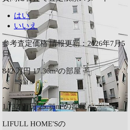
はい
いいえ
参考査定価格
情報更新：2026年7月5
日
842
万円
17.36m²の部屋
〜
1,732
万円
25.75m²の部屋
LIFULL HOME'Sの