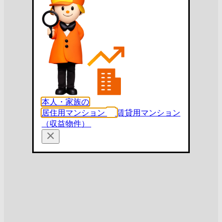
本人・家族の
居住用マンション
賃貸用マンション
（収益物件）