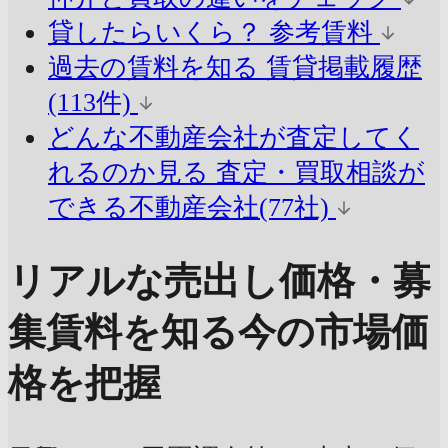
貸したらいくら？
参考賃料
過去の賃料を知る
賃貸掲載履歴
(113件)
どんな不動産会社が査定してく
れるのか見る
査定・買取相談が
できる不動産会社(77社)
リアルな売出し価格・募
集賃料を知る
今の市場価
格を把握