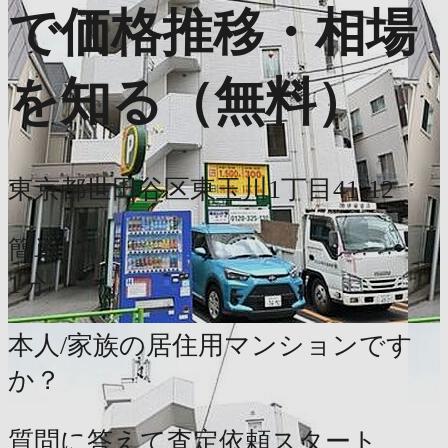
で価格推移・相場
を知る（無料）
東京都世田谷区東玉川1丁目41-12
簡単
1分
本人/家族の居住用マンションです
か？
質問に答えて査定依頼スタート