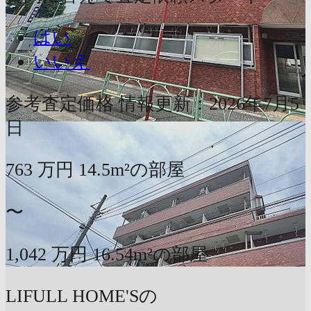
はい
いいえ
参考査定価格
情報更新：2026年7月5
日
763
万円
14.5m²の部屋
〜
1,042
万円
16.54m²の部屋
LIFULL HOME'Sの