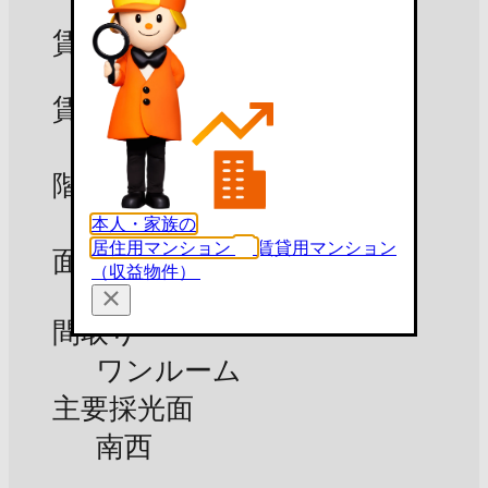
賃貸募集中
賃料
7.9万円
階数
2階
本人・家族の
居住用マンション
賃貸用マンション
面積
（収益物件）
16.22m²
間取り
ワンルーム
主要採光面
南西