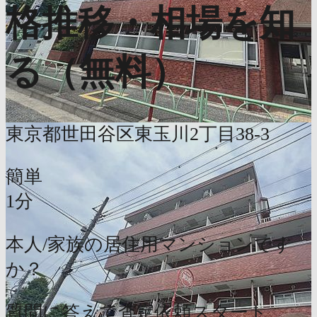
格推移・相場を知
る（無料）
東京都世田谷区東玉川2丁目38-3
簡単
1分
本人/家族の居住用マンションです
か？
質問に答えて査定依頼スタート