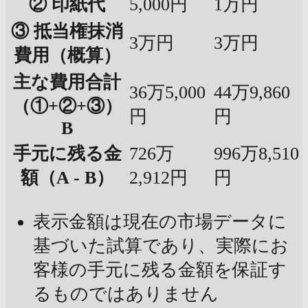
② 印紙代
5,000円
1万円
③ 抵当権抹消
3万円
3万円
費用（概算）
主な費用合計
36万5,000
44万9,860
（①+②+③）
円
円
B
手元に残る金
726万
996万8,510
額（A - B）
2,912円
円
表示金額は現在の市場データに
基づいた試算であり、実際にお
客様の手元に残る金額を保証す
るものではありません