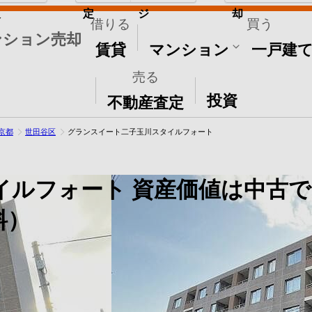
取
定
ジ
却
借りる
買う
ンション売却
賃貸
マンション
一戸建
売る
その他
投資
不動産査定
京都
世田谷区
グランスイート二子玉川スタイルフォート
イルフォート
資産価値は中古
料）