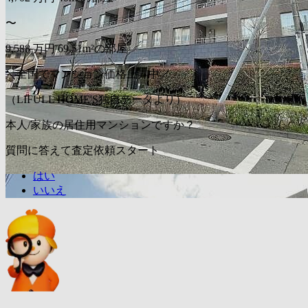
〜
9,588
万円
69.51m²の部屋
＼全国でマンション価格上昇中／
（LIFULL HOME'S独自データより）
本人/家族の居住用マンションですか？
質問に答えて査定依頼スタート
はい
いいえ