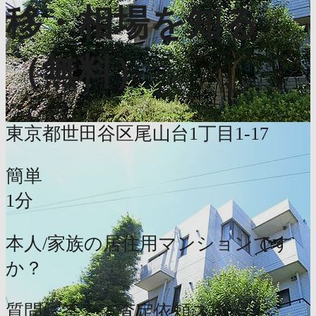
移・相場を知る
（無料）
東京都世田谷区尾山台1丁目1-17
簡単
1分
本人/家族の居住用マンションです
か？
質問に答えて査定依頼スタート