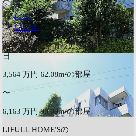
はい
いいえ
参考査定価格
情報更新：2026年7月5
日
3,564
万円
62.08m²の部屋
〜
6,163
万円
90.09m²の部屋
LIFULL HOME'Sの