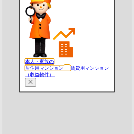
本人・家族の
居住用マンション
賃貸用マンション
（収益物件）