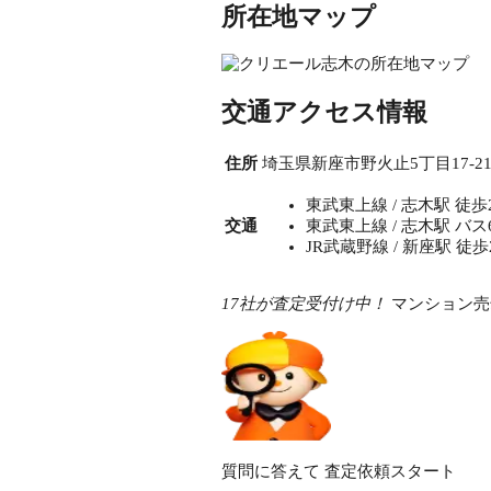
所在地マップ
交通アクセス情報
住所
埼玉県新座市野火止5丁目17-2
東武東上線 / 志木駅 徒歩21
交通
東武東上線 / 志木駅 バス
JR武蔵野線 / 新座駅 徒歩2
17社が査定受付け中！
マンション売
質問に答えて
査定依頼スタート