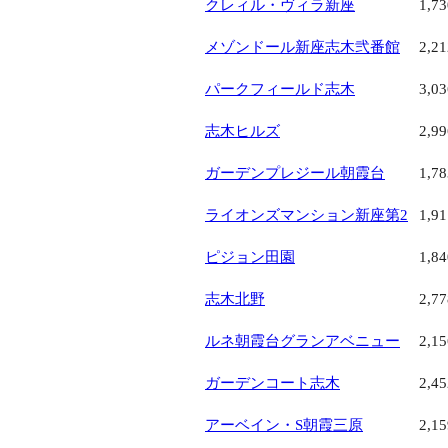
クレィル・ヴィラ新座
1,7
メゾンドール新座志木弐番館
2,2
パークフィールド志木
3,0
志木ヒルズ
2,9
ガーデンプレジール朝霞台
1,7
ライオンズマンション新座第2
1,9
ピジョン田園
1,8
志木北野
2,7
ルネ朝霞台グランアベニュー
2,1
ガーデンコート志木
2,4
アーベイン・S朝霞三原
2,1