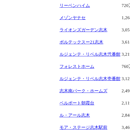
リーベンハイム
720
メゾンヤナセ
1,2
ライオンズガーデン志木
3,0
ボルテックスー21志木
3,6
ルジェンテ・リベル志木弐番館
3,2
フォレストホーム
760
ルジェンテ・リベル志木壱番館
3,1
志木南パーク・ホームズ
2,4
ベルポート朝霞台
2,1
ル・アール志木
2,8
モア・ステージ志木駅前
3,4