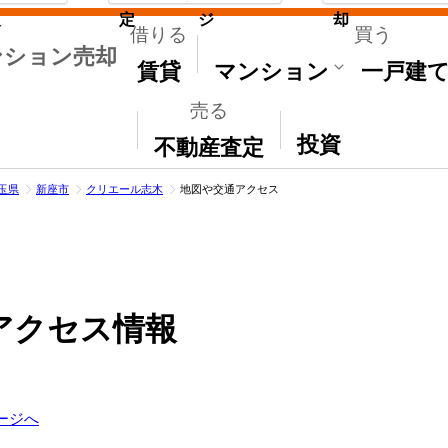
取
定
ジ
却
借りる
買う
ンション売却
賃貸
マンション
一戸建
売る
その他
投資
不動産査定
玉県
新座市
クリエール志木
地図や交通アクセス
アクセス情報
ージへ