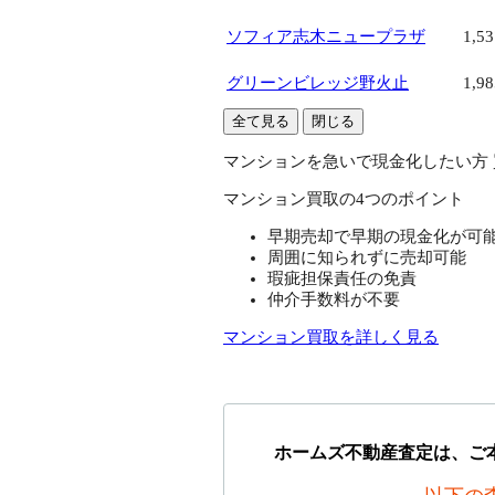
ソフィア志木ニュープラザ
1,5
グリーンビレッジ野火止
1,9
全て見る
閉じる
マンションを急いで現金化したい方
マンション買取の4つのポイント
早期売却で早期の現金化が可
周囲に知られずに売却可能
瑕疵担保責任の免責
仲介手数料が不要
マンション買取を詳しく見る
ホームズ不動産査定は、ご