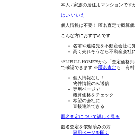
本人 / 家族の居住用マンションです
はい
いいえ
個人情報は不要！
匿名査定で概算価
こんな方におすすめです
名前や連絡先を不動産会社に
高く売れそうなら不動産会社
※LIFULL HOME'Sから「査
で確認できます ※
匿名査定
も、有料
個人情報なし！
物件情報のみ送信
専用ページで
概算価格をチェック
希望の会社に
直接連絡できる
匿名査定について詳しく見る
匿名査定を依頼済みの方
専用ページを開く