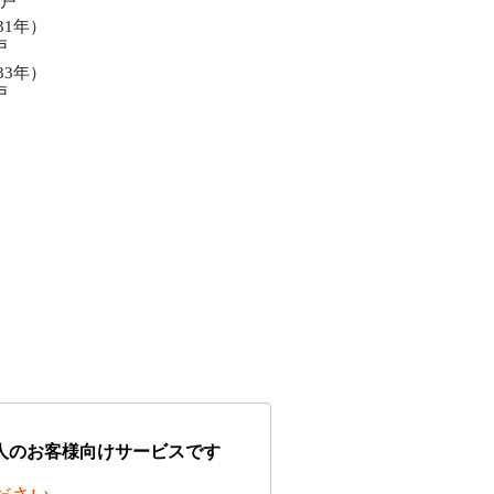
3戸
31年）
戸
33年）
戸
人のお客様向けサービスです