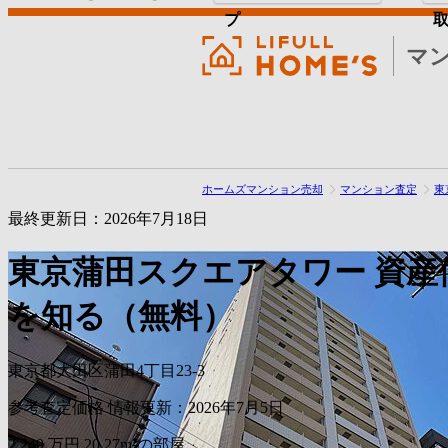
プ
マ
ホームズマンション売却
マンション査定
東
最終更新日：2026年7月18日
東京蒲田スクエアタワー
資産
を知る（無料）
東京都大田区蒲田4丁目23-3
参考査定価格
情報更新：2026年7月5日
2,249
万円
20.27m²の部屋