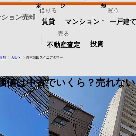
取
定
ジ
却
借りる
買う
ンション売却
賃貸
マンション
一戸建
売る
その他
投資
不動産査定
京都
大田区
東京蒲田スクエアタワー
価値は中古でいくら？売れない