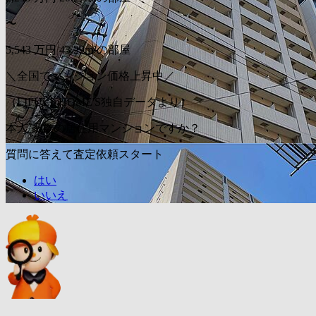
〜
5,543
万円
43.29m²の部屋
＼全国でマンション価格上昇中／
（LIFULL HOME'S独自データより）
本人/家族の居住用マンションですか？
質問に答えて査定依頼スタート
はい
いいえ