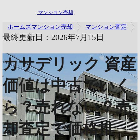
マンション売却
ホームズマンション売却
マンション査定
最終更新日：2026年7月15日
カサデリック
資産
価値は中古でいく
ら？売れない？売
却査定で価格推