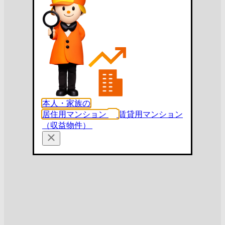
本人・家族の
居住用マンション
賃貸用マンション
（収益物件）