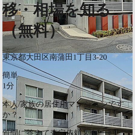
移・相場を知る
（無料）
東京都大田区南蒲田1丁目3-20
簡単
1分
本人/家族の居住用マンションです
か？
質問に答えて査定依頼スタート