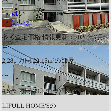
はい
いいえ
参考査定価格
情報更新：2026年7月5
日
2,281
万円
22.15m²の部屋
〜
4,516
万円
39.12m²の部屋
LIFULL HOME'Sの