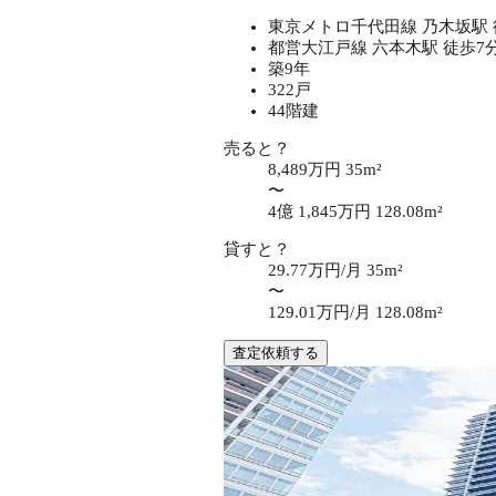
東京メトロ千代田線 乃木坂駅 
都営大江戸線 六本木駅 徒歩7
築9年
322戸
44階建
売ると？
8,489万円
35m²
〜
4億 1,845万円
128.08m²
貸すと？
29.77万円/月
35m²
〜
129.01万円/月
128.08m²
査定依頼する