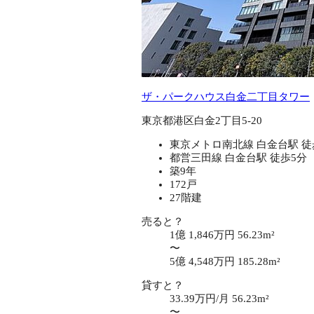
ザ・パークハウス白金二丁目タワー
東京都港区白金2丁目5-20
東京メトロ南北線 白金台駅 徒
都営三田線 白金台駅 徒歩5分
築9年
172戸
27階建
売ると？
1億 1,846万円
56.23m²
〜
5億 4,548万円
185.28m²
貸すと？
33.39万円/月
56.23m²
〜