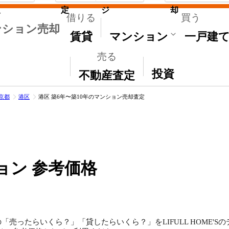
取
定
ジ
却
借りる
買う
ンション売却
賃貸
マンション
一戸建
売る
その他
投資
不動産査定
京都
港区
港区 築6年〜築10年のマンション売却査定
ョン 参考価格
「売ったらいくら？」「貸したらいくら？」をLIFULL HOME'