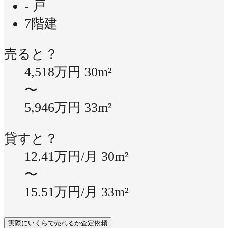
- 戸
7階建
売ると？
4,518万円
30m²
〜
5,946万円
33m²
貸すと？
12.41万円/月
30m²
〜
15.51万円/月
33m²
実際にいくらで売れるか査定依頼