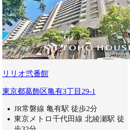
リリオ弐番館
東京都葛飾区亀有3丁目29-1
JR常磐線 亀有駅 徒歩2分
東京メトロ千代田線 北綾瀬駅 徒
歩32分