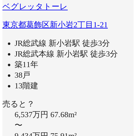
ベグレッタトーレ
東京都葛飾区新小岩2丁目1-21
JR総武線 新小岩駅 徒歩3分
JR総武本線 新小岩駅 徒歩3分
築11年
38戸
13階建
売ると？
6,537万円
67.68m²
〜
9,434万円
75.91m²