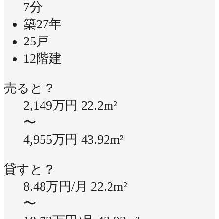
7分
築27年
25戸
12階建
売ると？
2,149万円
22.2m²
〜
4,955万円
43.92m²
貸すと？
8.48万円/月
22.2m²
〜