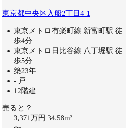
東京都中央区入船2丁目4-1
東京メトロ有楽町線 新富町駅 徒
歩4分
東京メトロ日比谷線 八丁堀駅 徒
歩5分
築23年
- 戸
12階建
売ると？
3,371万円
34.58m²
〜