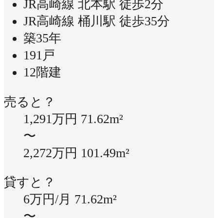
JR高崎線 北本駅 徒歩2分
JR高崎線 桶川駅 徒歩35分
築35年
191戸
12階建
売ると？
1,291万円
71.62m²
〜
2,272万円
101.49m²
貸すと？
6万円/月
71.62m²
〜