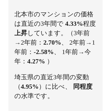
北本市のマンションの価格
は直近の3年間で
4.33%
程度
上昇
しています。（3年前
→2年前：
2.70%
、 2年前→1
年前：
-2.58%
、 1年前→今
年：
4.27%
）
埼玉県の直近3年間の変動
（
4.95%
）に比べ、
同程度
の水準です。