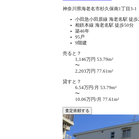
神奈川県海老名市杉久保南1丁目3-1
小田急小田原線 海老名駅 徒歩
相鉄本線 海老名駅 徒歩50分
築46年
95戸
9階建
売ると？
1,146万円
53.79m²
〜
2,203万円
77.61m²
貸すと？
6.54万円/月
53.79m²
〜
10.06万円/月
77.61m²
査定依頼する