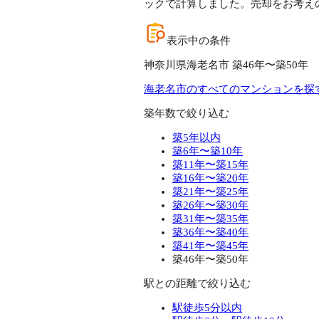
ックで計算しました。売却をお考え
表示中の条件
神奈川県海老名市 築46年〜築50年
海老名市のすべてのマンションを探
築年数で絞り込む
築5年以内
築6年〜築10年
築11年〜築15年
築16年〜築20年
築21年〜築25年
築26年〜築30年
築31年〜築35年
築36年〜築40年
築41年〜築45年
築46年〜築50年
駅との距離で絞り込む
駅徒歩5分以内