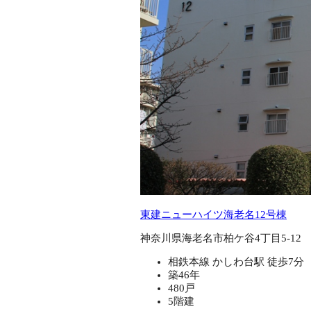
東建ニューハイツ海老名12号棟
神奈川県海老名市柏ケ谷4丁目5-12
相鉄本線 かしわ台駅 徒歩7分
築46年
480戸
5階建