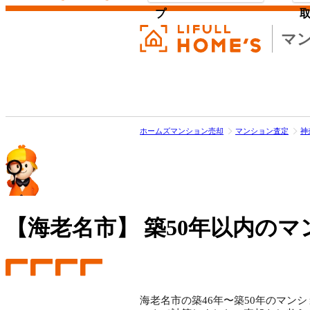
プ
マ
ホームズマンション売却
マンション査定
神
【海老名市】
築50年以内のマ
海老名市の築46年〜築50年のマンシ