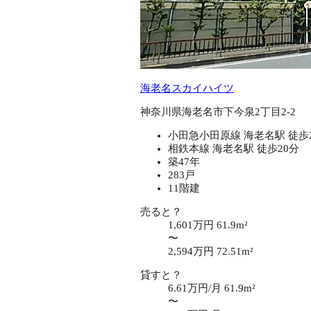
海老名スカイハイツ
神奈川県海老名市下今泉2丁目2-2
小田急小田原線 海老名駅 徒歩
相鉄本線 海老名駅 徒歩20分
築47年
283戸
11階建
売ると？
1,601万円
61.9m²
〜
2,594万円
72.51m²
貸すと？
6.61万円/月
61.9m²
〜