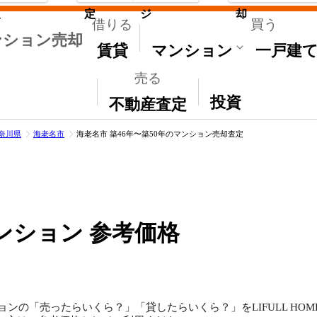
取
定
ジ
却
借りる
買う
ンション売却
賃貸
マンション
一戸建
売る
その他
投資
不動産査定
奈川県
海老名市
海老名市 築46年〜築50年のマンション売却査定
ンション 参考価格
ョンの「売ったらいくら？」「貸したらいくら？」をLIFULL HO