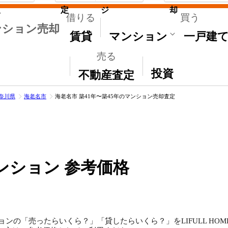
取
定
ジ
却
借りる
買う
ンション売却
賃貸
マンション
一戸建
売る
その他
投資
不動産査定
奈川県
海老名市
海老名市 築41年〜築45年のマンション売却査定
ンション 参考価格
ョンの「売ったらいくら？」「貸したらいくら？」をLIFULL HO