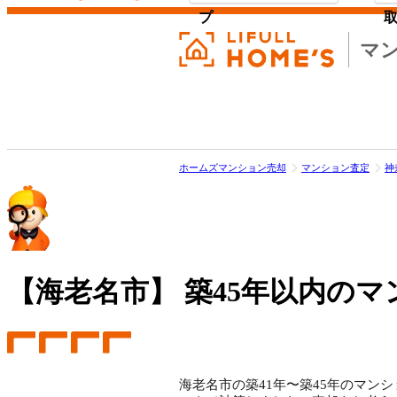
プ
マ
ホームズマンション売却
マンション査定
神
【海老名市】
築45年以内のマ
海老名市の築41年〜築45年のマンシ