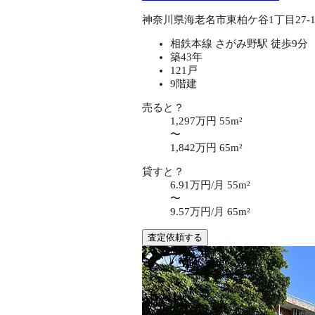
神奈川県海老名市東柏ケ谷1丁目27-
相鉄本線 さがみ野駅 徒歩9分
築43年
121戸
9階建
売ると？
1,297万円
55m²
〜
1,842万円
65m²
貸すと？
6.91万円/月
55m²
〜
9.57万円/月
65m²
査定依頼する