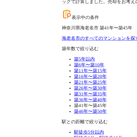
ックで計算しました。売却をお考え
表示中の条件
神奈川県海老名市 築41年〜築45年
海老名市のすべてのマンションを探
築年数で絞り込む
築5年以内
築6年〜築10年
築11年〜築15年
築16年〜築20年
築21年〜築25年
築26年〜築30年
築31年〜築35年
築36年〜築40年
築41年〜築45年
築46年〜築50年
駅との距離で絞り込む
駅徒歩5分以内