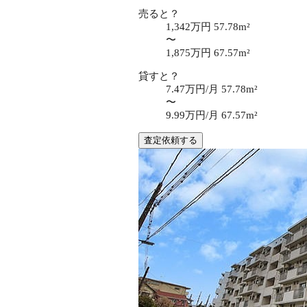
売ると？
1,342万円
57.78m²
〜
1,875万円
67.57m²
貸すと？
7.47万円/月
57.78m²
〜
9.99万円/月
67.57m²
査定依頼する