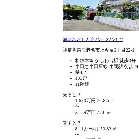
海老名かしわ台パークハイツ
神奈川県海老名市上今泉6丁目22-1
相鉄本線 かしわ台駅 徒歩9分
小田急小田原線 座間駅 徒歩2
築43年
103戸
11階建
売ると？
1,630万円
70.82m²
〜
2,189万円
77.6m²
貸すと？
8.11万円/月
70.82m²
〜