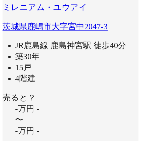
ミレニアム・ユウアイ
茨城県鹿嶋市大字宮中2047-3
JR鹿島線 鹿島神宮駅 徒歩40分
築30年
15戸
4階建
売ると？
-万円
-
〜
-万円
-