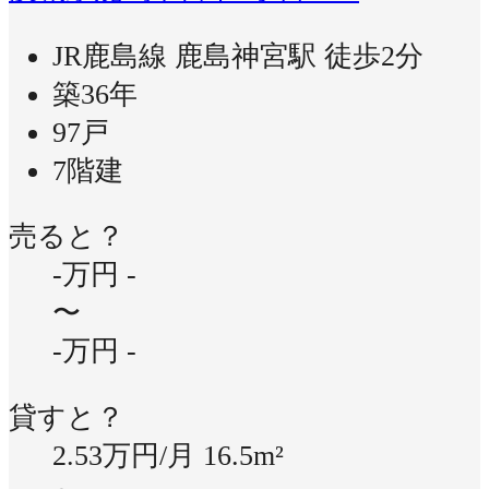
JR鹿島線 鹿島神宮駅 徒歩2分
築36年
97戸
7階建
売ると？
-万円
-
〜
-万円
-
貸すと？
2.53万円/月
16.5m²