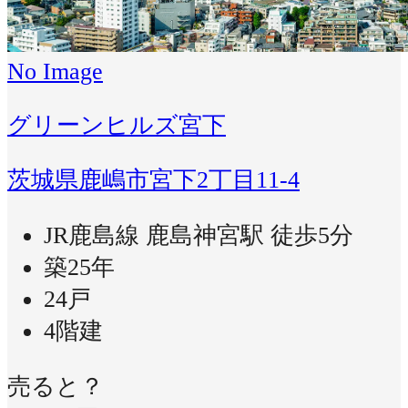
No Image
グリーンヒルズ宮下
茨城県鹿嶋市宮下2丁目11-4
JR鹿島線 鹿島神宮駅 徒歩5分
築25年
24戸
4階建
売ると？