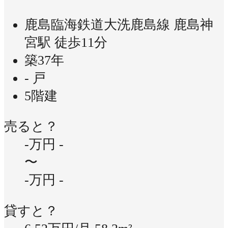
鹿島臨海鉄道大洗鹿島線 鹿島神
宮駅 徒歩11分
築37年
- 戸
5階建
売ると？
-万円
-
〜
-万円
-
貸すと？