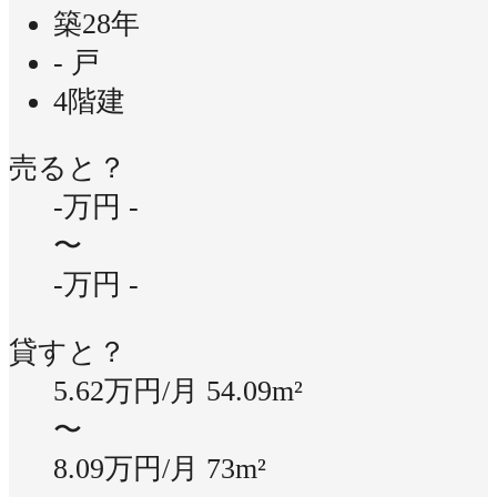
築28年
- 戸
4階建
売ると？
-万円
-
〜
-万円
-
貸すと？
5.62万円/月
54.09m²
〜
8.09万円/月
73m²