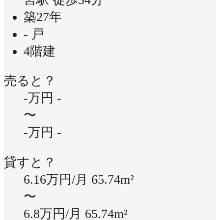
築27年
- 戸
4階建
売ると？
-万円
-
〜
-万円
-
貸すと？
6.16万円/月
65.74m²
〜
6.8万円/月
65.74m²