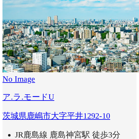
No Image
ア.ラ.モードU
茨城県鹿嶋市大字平井1292-10
JR鹿島線 鹿島神宮駅 徒歩3分