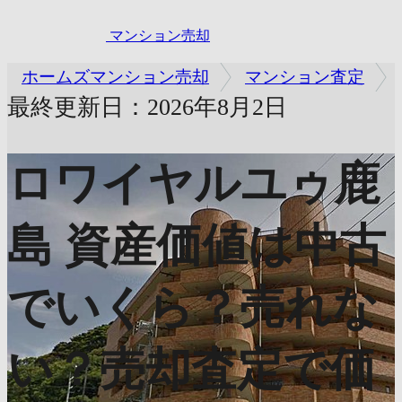
マンション売却
ホームズマンション売却
マンション査定
最終更新日：2026年8月2日
ロワイヤルユゥ鹿
島
資産価値は中古
でいくら？売れな
い？売却査定で価