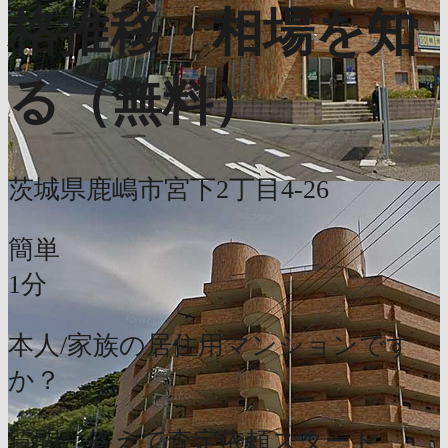
格推移・相場を知
る（無料）
茨城県鹿嶋市宮下2丁目4-26
簡単
1分
本人/家族の居住用マンションです
か？
質問に答えて査定依頼スタート