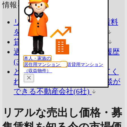
情報をチェック！
リアルな売出し価格・募集賃料
を知る
今の市場価格を把握
貸したらいくら？
参考賃料
過去の賃料を知る
賃貸掲載履歴
本人・家族の
(37件)
居住用マンション
賃貸用マンション
どんな不動産会社が査定してく
（収益物件）
れるのか見る
査定・買取相談が
できる不動産会社(6社)
リアルな売出し価格・募