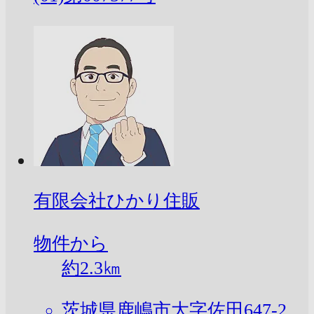
有限会社ひかり住販
物件から
約
2.3
㎞
茨城県鹿嶋市大字佐田647-2