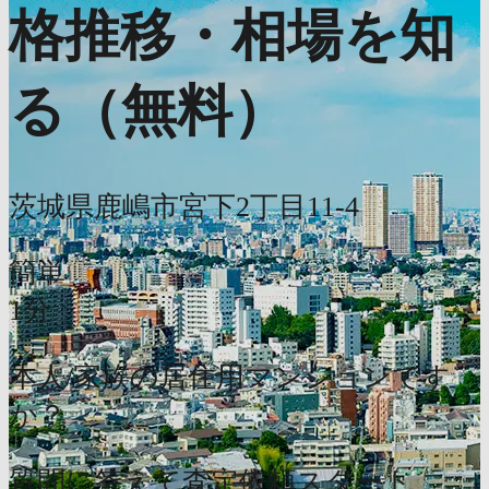
格推移・相場を知
る（無料）
茨城県鹿嶋市宮下2丁目11-4
簡単
1分
本人/家族の居住用マンションです
か？
質問に答えて査定依頼スタート