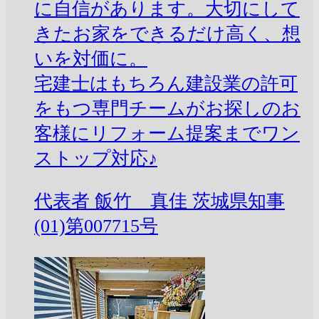
に自信があります。大切にして
きたお家をできるだけ高く、想
いを対価に。
宅建士はもちろん建設業の許可
をもつ専門チームがお探しのお
客様にリフォーム提案までワン
ストップ対応♪
代表者
飯竹 真佳
茨城県知事
(01)第007715号