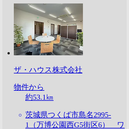
ザ・ハウス株式会社
物件から
約
53.1
㎞
茨城県つくば市島名2995-
1（万博公園西G5街区6） ワ