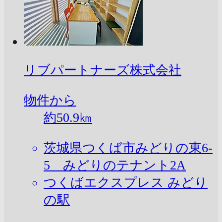
リブパートナーズ株式会社
物件から
約
50.9
㎞
茨城県つくば市みどりの東6-
5 みどりのテナント2A
つくばエクスプレス みどり
の駅