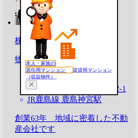
株式会社斉丸不動産
物件から
本人・家族の
約
1.6
㎞
居住用マンション
賃貸用マンション
（収益物件）
茨城県鹿嶋市大字宮中332-1
JR鹿島線 鹿島神宮駅
創業63年 地域に密着した不動
産会社です