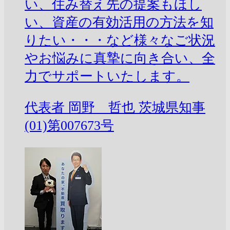
い、住み替え先の提案もほし
い、資産の有効活用の方法を知
りたい・・・など様々なご状況
やお悩みに真摯に向き合い、全
力でサポートいたします。
代表者
岡野 哲也
茨城県知事
(01)第007673号