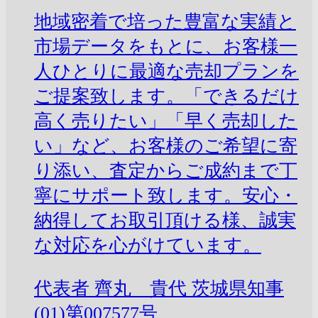
地域密着で培った豊富な実績と
市場データをもとに、お客様一
人ひとりに最適な売却プランを
ご提案致します。「できるだけ
高く売りたい」「早く売却した
い」など、お客様のご希望に寄
り添い、査定からご成約まで丁
寧にサポート致します。安心・
納得してお取引頂ける様、誠実
な対応を心がけています。
代表者
齊丸 貴代
茨城県知事
(01)第007577号