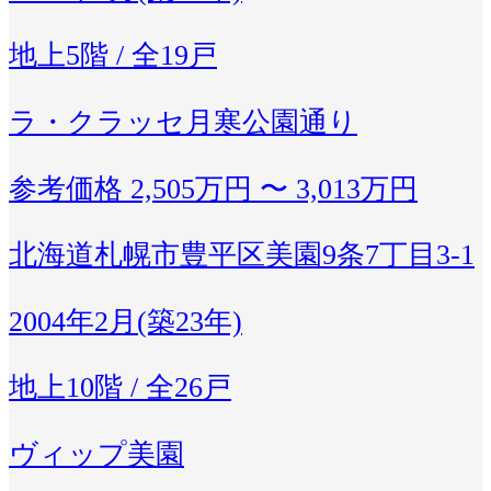
地上5階 / 全19戸
ラ・クラッセ月寒公園通り
参考価格
2,505万円 〜 3,013万円
北海道札幌市豊平区美園9条7丁目3-1
2004年2月(築23年)
地上10階 / 全26戸
ヴィップ美園