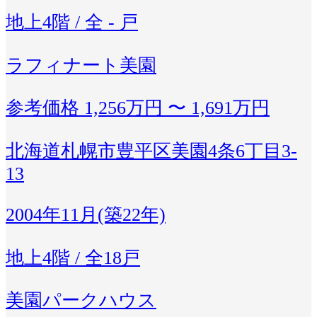
地上4階 / 全 - 戸
ラフィナート美園
参考価格
1,256万円 〜 1,691万円
北海道札幌市豊平区美園4条6丁目3-
13
2004年11月(築22年)
地上4階 / 全18戸
美園パークハウス