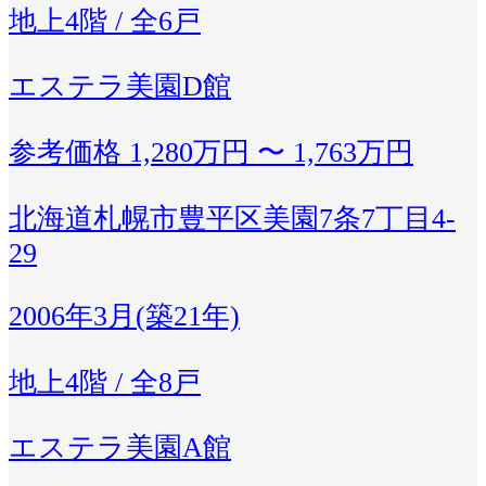
地上4階 / 全6戸
エステラ美園D館
参考価格
1,280万円 〜 1,763万円
北海道札幌市豊平区美園7条7丁目4-
29
2006年3月(築21年)
地上4階 / 全8戸
エステラ美園A館