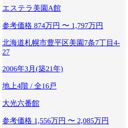
エステラ美園A館
参考価格
874万円 〜 1,797万円
北海道札幌市豊平区美園7条7丁目4-
27
2006年3月(築21年)
地上4階 / 全16戸
大光六番館
参考価格
1,556万円 〜 2,085万円