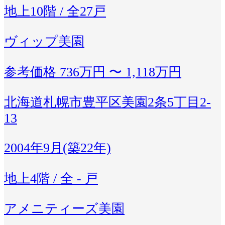
地上10階 / 全27戸
ヴィップ美園
参考価格
736万円 〜 1,118万円
北海道札幌市豊平区美園2条5丁目2-
13
2004年9月(築22年)
地上4階 / 全 - 戸
アメニティーズ美園