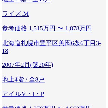
ワイズ.M
参考価格
1,515万円 〜 1,878万円
北海道札幌市豊平区美園6条6丁目3-
18
2007年2月(築20年)
地上4階 / 全8戸
アイルV・I・P