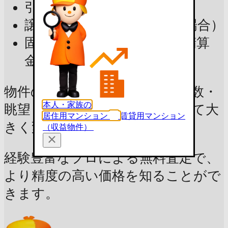
引越し費用・不用品処分費
譲渡所得税（売却益が出る場合）
固定資産税・都市計画税（精算
金）ほか
物件の市場価値や諸費用は、階数・
本人・家族の
眺望・内装の状態や状況によって大
居住用マンション
賃貸用マンション
きく変動します。
（収益物件）
経験豊富なプロによる無料査定で、
より精度の高い価格を知ることがで
きます。