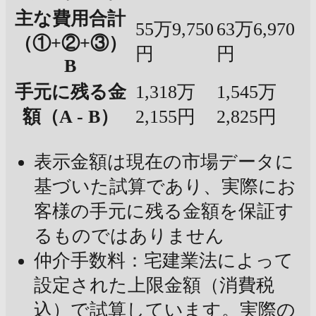
主な費用合計
55万9,750
63万6,970
（①+②+③）
円
円
B
手元に残る金
1,318万
1,545万
額（A - B）
2,155円
2,825円
表示金額は現在の市場データに
基づいた試算であり、実際にお
客様の手元に残る金額を保証す
るものではありません
仲介手数料：宅建業法によって
設定された上限金額（消費税
込）で試算しています。実際の