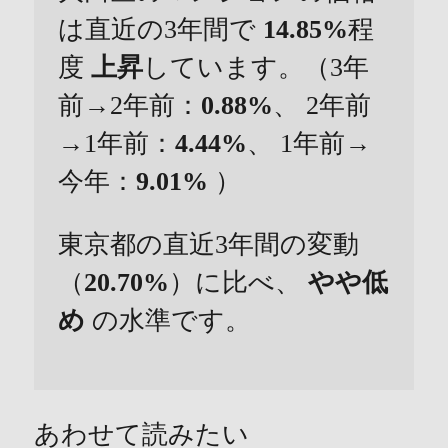
は直近の3年間で
14.85%
程
度
上昇
しています。（3年
前→2年前：
0.88%
、 2年前
→1年前：
4.44%
、 1年前→
今年：
9.01%
）
東京都の直近3年間の変動
（
20.70%
）に比べ、
やや低
め
の水準です。
あわせて読みたい