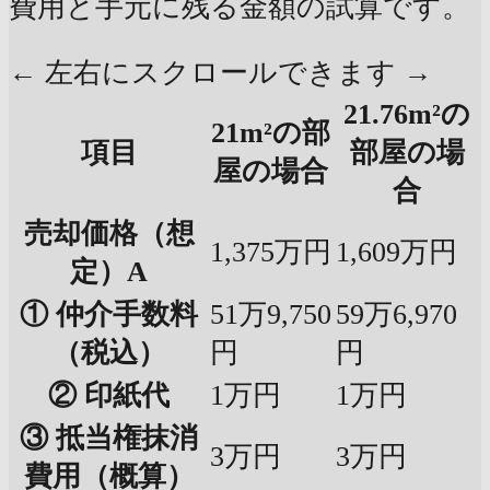
費用と手元に残る金額の試算です。
← 左右にスクロールできます →
21.76m²の
21m²の部
項目
部屋の場
屋の場合
合
売却価格（想
1,375万円
1,609万円
定）A
① 仲介手数料
51万9,750
59万6,970
（税込）
円
円
② 印紙代
1万円
1万円
③ 抵当権抹消
3万円
3万円
費用（概算）