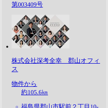
第003409号
株式会社深考全幸 郡山オフィ
ス
物件から
約
105.6
㎞
福島県郡山市駅前２丁目10-