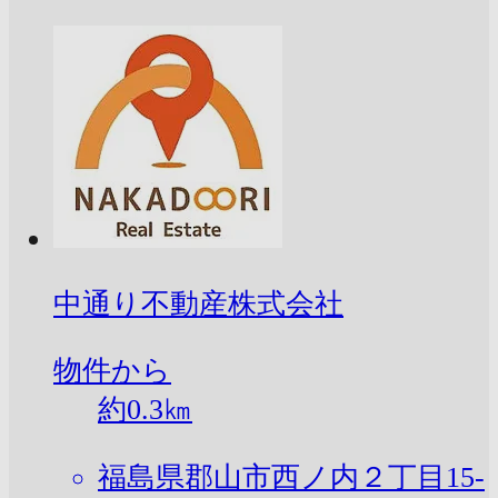
中通り不動産株式会社
物件から
約
0.3
㎞
福島県郡山市西ノ内２丁目15-