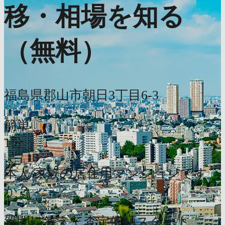
移・相場を知る
（無料）
福島県郡山市朝日3丁目6-3
簡単
1分
本人/家族の居住用マンションです
か？
質問に答えて査定依頼スタート