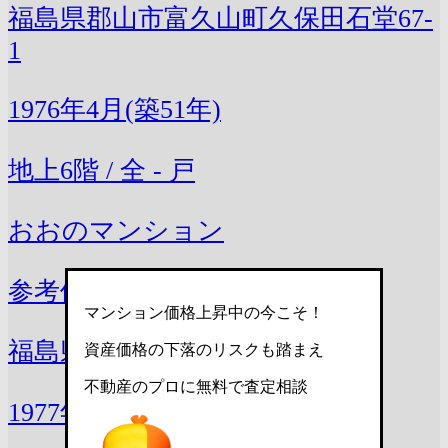
福島県郡山市富久山町久保田石堂67-
1
1976年4月(築51年)
地上6階 / 全 - 戸
おおのマンション
参考価格
352万円 〜 485万円
マンション価格上昇中の今こそ！
福島県郡山市大町2丁目12-1
資産価格の下落のリスクも踏まえ
不動産のプロに無料で査定相談
1977年9月(築49年)