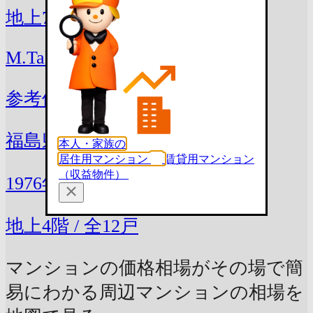
地上7階 / 全21戸
M.Takanoha
参考価格
207万円 〜 269万円
福島県郡山市大町2丁目20-5
本人・家族の
居住用マンション
賃貸用マンション
（収益物件）
1976年9月(築50年)
地上4階 / 全12戸
マンションの価格相場がその場で簡
易にわかる
周辺マンションの相場を