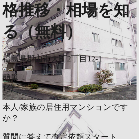
格推移・相場を知
る（無料）
福島県郡山市大町2丁目12-1
簡単
1分
本人/家族の居住用マンションです
か？
質問に答えて査定依頼スタート