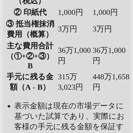
（税込）
② 印紙代
1,000円
1,000円
③ 抵当権抹消
3万円
3万円
費用（概算）
主な費用合計
36万1,000
36万1,000
（①+②+③）
円
円
B
手元に残る金
315万
448万1,658
額（A - B）
3,023円
円
表示金額は現在の市場データに
基づいた試算であり、実際にお
客様の手元に残る金額を保証す