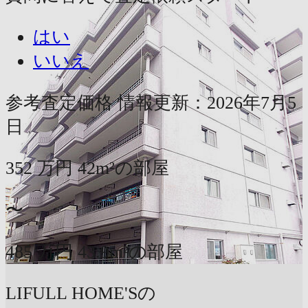
はい
いいえ
参考査定価格
情報更新：2026年7月5
日
352
万円
42m²の部屋
〜
485
万円
43.9m²の部屋
LIFULL HOME'Sの