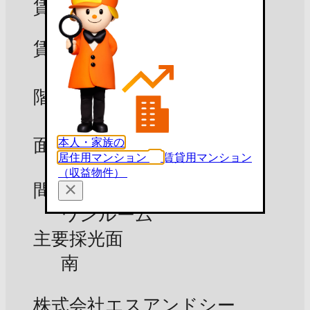
賃貸募集中
賃料
5.7万円
階数
3階
面積
本人・家族の
居住用マンション
賃貸用マンション
42m²
（収益物件）
間取り
ワンルーム
主要採光面
南
株式会社エスアンドシー