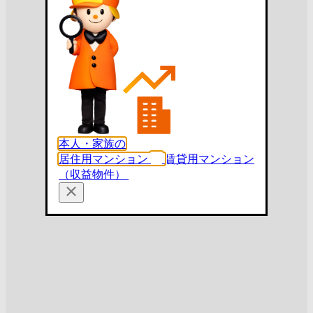
本人・家族の
居住用マンション
賃貸用マンション
（収益物件）