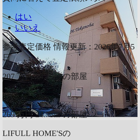
はい
いいえ
参考査定価格
情報更新：2026年7月5
日
207
万円
24.75m²の部屋
〜
269
万円
24.75m²の部屋
LIFULL HOME'Sの