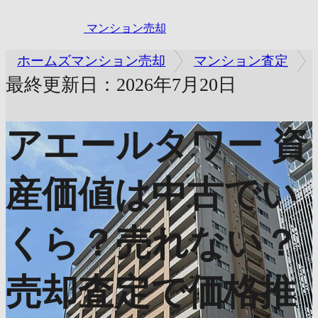
マンション売却
ホームズマンション売却
マンション査定
最終更新日：2026年7月20日
アエールタワー
資
産価値は中古でい
くら？売れない？
売却査定で価格推