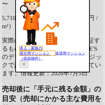
〜
5,710万円
93.89m²の部屋
（61万円 /
m²）
実際の査定価格や資産価値を保証す
るものではなく、LIFULL HOME'S
本人・家族の
居住用マンション
賃貸用マンション
のデータベースを元に独自のロジッ
（収益物件）
クで計算した参考情報を表示してい
ます。情報更新：2026年7月5日
売却後に「手元に残る金額」の
目安（売却にかかる主な費用を