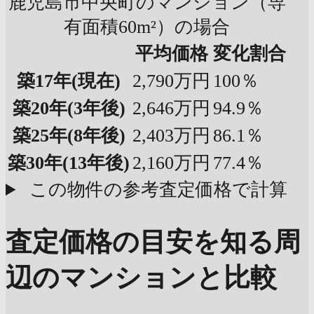
鹿児島市中央町のマンション（専
有面積60m²）の場合
平均価格
変化割合
築17年
(現在)
2,790万円
100％
築20年
(3年後)
2,646万円
94.9％
築25年
(8年後)
2,403万円
86.1％
築30年
(13年後)
2,160万円
77.4％
この物件の参考査定価格で計算
査定価格の目安を知る
周
辺のマンションと比較