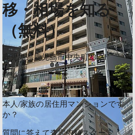
移・相場を知る
（無料）
鹿児島県鹿児島市中央町23-21
簡単
1分
本人/家族の居住用マンションです
か？
質問に答えて査定依頼スタート