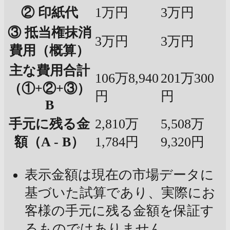
② 印紙代
1万円
3万円
③ 抵当権抹消
3万円
3万円
費用（概算）
主な費用合計
106万8,940
201万300
（①+②+③）
円
円
B
手元に残る金
2,810万
5,508万
額（A - B）
1,784円
9,320円
表示金額は現在の市場データに
基づいた試算であり、実際にお
客様の手元に残る金額を保証す
るものではありません