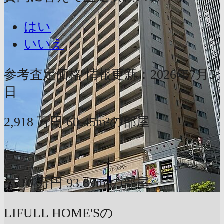
はい
いいえ
参考査定価格
情報更新：2026年7月5
日
2,918
万円
60.45m²の部屋
〜
5,710
万円
93.89m²の部屋
LIFULL HOME'Sの