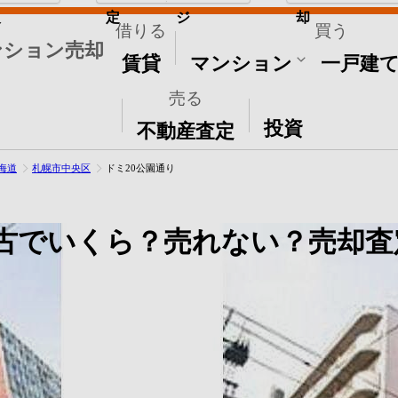
取
定
ジ
却
借りる
買う
ンション売却
賃貸
マンション
一戸建
売る
その他
投資
不動産査定
海道
札幌市中央区
ドミ20公園通り
古でいくら？売れない？売却査