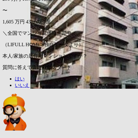
〜
1,605
万円
43m²の部屋
＼全国でマンション価格上昇中／
（LIFULL HOME'S独自データより）
本人/家族の居住用マンションですか？
質問に答えて査定依頼スタート
はい
いいえ