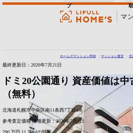
プ
マ
ホームズマンション売却
マンション査定
北
最終更新日：2026年7月21日
ドミ20公園通り
資産価値は中
（無料）
北海道札幌市中央区南11条西7丁目1-8
参考査定価格
情報更新：2026年7月5日
290
万円
11.75m²の部屋