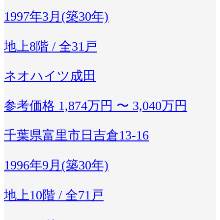
1997年3月(築30年)
地上8階 / 全31戸
ネオハイツ成田
参考価格
1,874万円 〜 3,040万円
千葉県富里市日吉倉13-16
1996年9月(築30年)
地上10階 / 全71戸