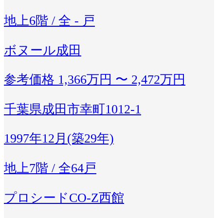
地上6階 / 全 - 戸
ボヌール成田
参考価格
1,366万円 〜 2,472万円
千葉県成田市幸町1012-1
1997年12月(築29年)
地上7階 / 全64戸
プロシードCO-Z西館