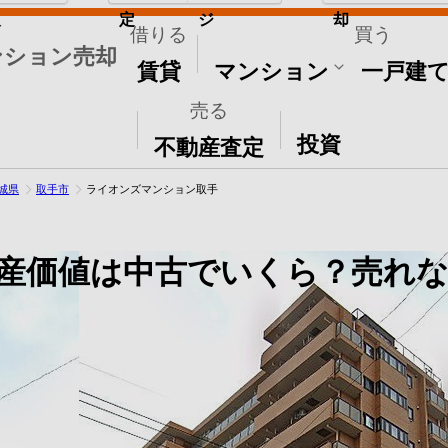
取
定
ジ
却
借りる
買う
ンション売却
賃貸
マンション
一戸建
売る
その他
投資
不動産査定
城県
取手市
ライオンズマンション取手
産価値は中古でいくら？売れな