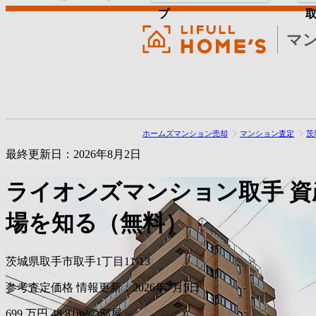
プ
マ
ホームズマンション売却
マンション査定
茨
最終更新日：2026年8月2日
ライオンズマンション取手
資
場を知る（無料）
茨城県取手市取手1丁目11-13
参考査定価格
情報更新：2026年7月5日
699
万円
48.81m²の部屋