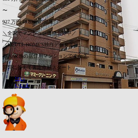
〜
927
万円
48.81m²の部屋
＼全国でマンション価格上昇中／
（LIFULL HOME'S独自データより）
本人/家族の居住用マンションですか？
質問に答えて査定依頼スタート
はい
いいえ