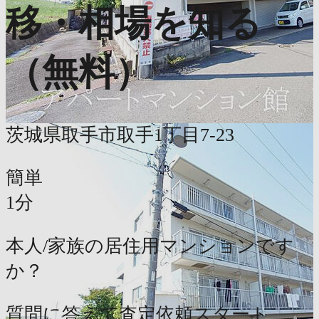
移・相場を知る
（無料）
茨城県取手市取手1丁目7-23
簡単
1分
本人/家族の居住用マンションです
か？
質問に答えて査定依頼スタート