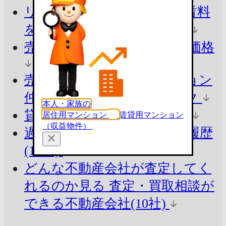
リアルな売出し価格・募集賃料
を知る
今の市場価格を把握
売ったらいくら？
参考査定価格
売却の方法でシミュレーション
仲介と買取の違いをチェック
本人・家族の
貸したらいくら？
参考賃料
居住用マンション
賃貸用マンション
（収益物件）
過去の賃料を知る
賃貸掲載履歴
(19件)
どんな不動産会社が査定してく
れるのか見る
査定・買取相談が
できる不動産会社(10社)