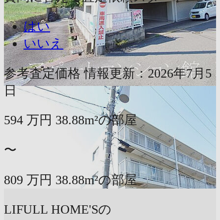
はい
いいえ
参考査定価格
情報更新：2026年7月5
日
594
万円
38.88m²の部屋
〜
809
万円
38.88m²の部屋
LIFULL HOME'Sの