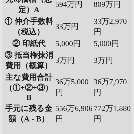
594万円
809万円
定）A
① 仲介手数料
33万2,970
33万円
（税込）
円
② 印紙代
5,000円
5,000円
③ 抵当権抹消
3万円
3万円
費用（概算）
主な費用合計
36万5,000
36万7,970
（①+②+③）
円
円
B
手元に残る金
556万6,906
772万1,880
額（A - B）
円
円