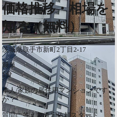
価格推移・相場を
知る（無料）
茨城県取手市新町2丁目2-17
簡単
1分
本人/家族の居住用マンションです
か？
質問に答えて査定依頼スタート