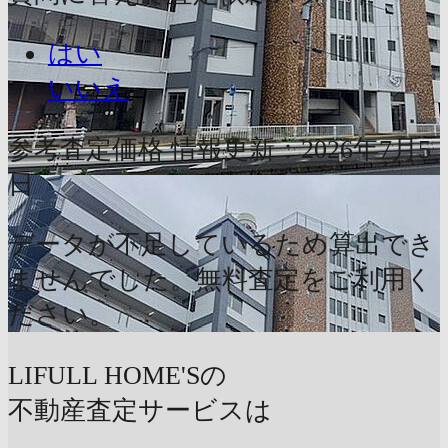
はい
いいえ
参考査定価格
情報更新：2026年7月5
日
データが不足しているため算出でき
ませんでした。無料査定をご利用く
ださい。
LIFULL HOME'Sの
不動産査定サービスは