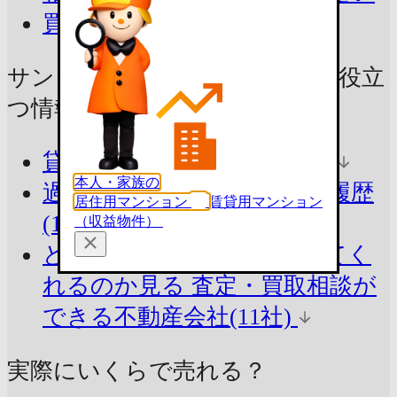
買取を相談したい
サンシャインビル取手の売却に
役立
つ情報をチェック！
貸したらいくら？
参考賃料
本人・家族の
過去の賃料を知る
賃貸掲載履歴
居住用マンション
賃貸用マンション
(11件)
（収益物件）
どんな不動産会社が査定してく
れるのか見る
査定・買取相談が
できる不動産会社(11社)
実際にいくらで売れる？