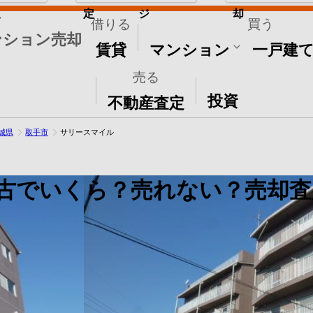
取
定
ジ
却
借りる
買う
ンション売却
賃貸
マンション
一戸建
売る
その他
投資
不動産査定
城県
取手市
サリースマイル
古でいくら？売れない？売却査