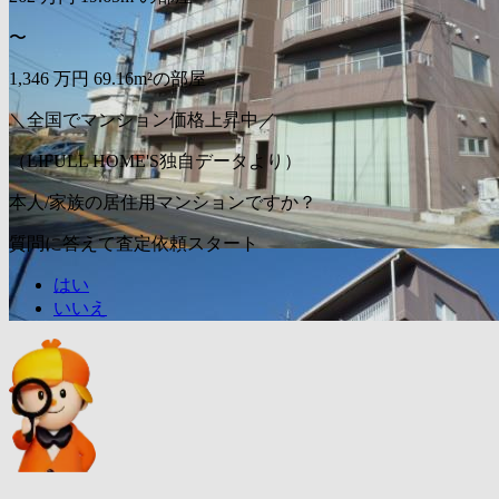
〜
1,346
万円
69.16m²の部屋
＼全国でマンション価格上昇中／
（LIFULL HOME'S独自データより）
本人/家族の居住用マンションですか？
質問に答えて査定依頼スタート
はい
いいえ