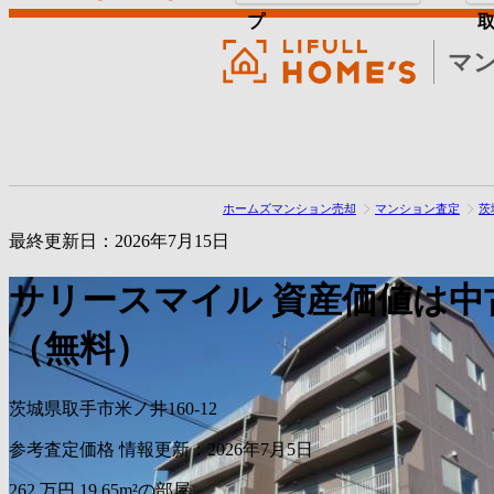
プ
マ
ホームズマンション売却
マンション査定
茨
最終更新日：2026年7月15日
サリースマイル
資産価値は中
（無料）
茨城県取手市米ノ井160-12
参考査定価格
情報更新：2026年7月5日
262
万円
19.65m²の部屋