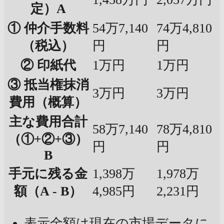
定）A
① 仲介手数料
54万7,140
74万4,810
（税込）
円
円
② 印紙代
1万円
1万円
③ 抵当権抹消
3万円
3万円
費用（概算）
主な費用合計
58万7,140
78万4,810
（①+②+③）
円
円
B
手元に残る金
1,398万
1,978万
額（A - B）
4,985円
2,231円
表示金額は現在の市場データに