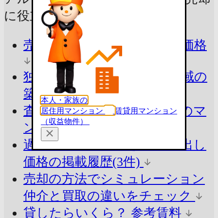
に
役立つ情報をチェック！
売ったらいくら？
参考査定価格
独自ロジックで算出
同じ地域の
築年別の平均価格
本人・家族の
査定価格の目安を知る
周辺のマ
居住用マンション
賃貸用マンション
（収益物件）
ンションと比較
過去の売出し価格を知る
売出し
価格の掲載履歴(3件)
売却の方法でシミュレーション
仲介と買取の違いをチェック
貸したらいくら？
参考賃料