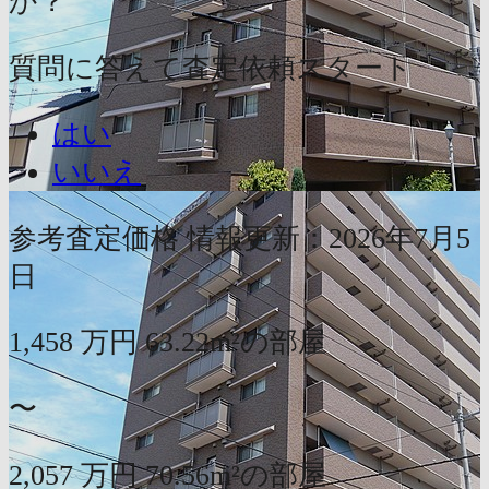
か？
質問に答えて査定依頼スタート
はい
いいえ
参考査定価格
情報更新：2026年7月5
日
1,458
万円
63.22m²の部屋
〜
2,057
万円
70.56m²の部屋