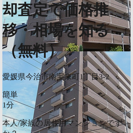
却査定で価格推
移・相場を知る
（無料）
愛媛県今治市南宝来町1丁目3-2
簡単
1分
本人/家族の居住用マンションです