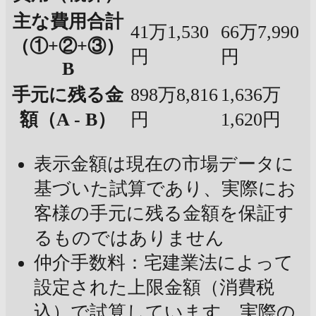
主な費用合計
41万1,530
66万7,990
（①+②+③）
円
円
B
手元に残る金
898万8,816
1,636万
額（A - B）
円
1,620円
表示金額は現在の市場データに
基づいた試算であり、実際にお
客様の手元に残る金額を保証す
るものではありません
仲介手数料：宅建業法によって
設定された上限金額（消費税
込）で試算しています。実際の