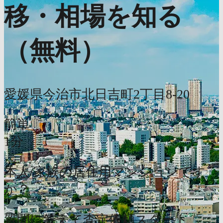
移・相場を知る
（無料）
愛媛県今治市北日吉町2丁目8-20
簡単
1分
本人/家族の居住用マンションです
か？
質問に答えて査定依頼スタート