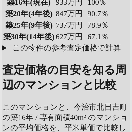
築16年
(現在)
933万円
100％
築20年
(4年後)
847万円
90.7％
築25年
(9年後)
737万円
78.9％
築30年
(14年後)
627万円
67.1％
この物件の参考査定価格で計算
査定価格の目安を知る
周
辺のマンションと比較
このマンションと、今治市北日吉町
の築16年 / 専有面積40m² のマンショ
ンの平均価格を、平米単価で比較し