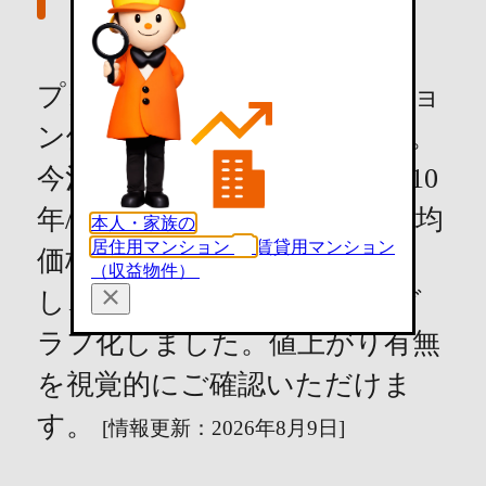
プレジール周辺の中古マンショ
ン価格推移情報を紹介します。
今治市の中古マンション（築10
年/専有面積70m²の条件）の平均
本人・家族の
居住用マンション
賃貸用マンション
価格を独自のロジックで計算
（収益物件）
し、直近3年間の価格推移をグ
ラフ化しました。値上がり有無
を視覚的にご確認いただけま
す。
[情報更新：2026年8月9日]