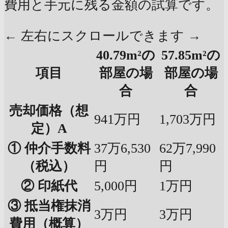
費用と手元に残る金額の試算です。
← 左右にスクロールできます →
40.79m²の
57.85m²の
項目
部屋の場
部屋の場
合
合
売却価格（想
941万円
1,703万円
定）A
① 仲介手数料
37万6,530
62万7,990
（税込）
円
円
② 印紙代
5,000円
1万円
③ 抵当権抹消
3万円
3万円
費用（概算）