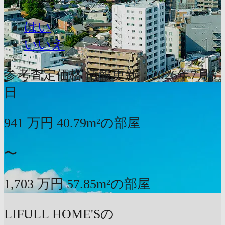
はい
いいえ
参考査定価格
情報更新：2026年7月5
日
941
万円
40.79m²の部屋
〜
1,703
万円
57.85m²の部屋
LIFULL HOME'Sの