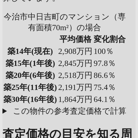
今治市中日吉町のマンション（専
有面積70m²）の場合
平均価格
変化割合
築14年
(現在)
2,908万円
100％
築15年
(1年後)
2,845万円
97.8％
築20年
(6年後)
2,518万円
86.6％
築25年
(11年後)
2,191万円
75.4％
築30年
(16年後)
1,864万円
64.1％
この物件の参考査定価格で計算
査定価格の目安を知る
周