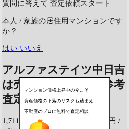
質問に答えて
査定依頼スタート
本人 / 家族の居住用マンションです
か？
はい
いいえ
アルファステイツ中日吉
は売ったらいくら？
参考
マンション価格上昇中の今こそ！
査定価格
資産価格の下落のリスクも踏まえ
不動産のプロに無料で査定相談
1,711万円
74.34m²の部屋
（23万円 /