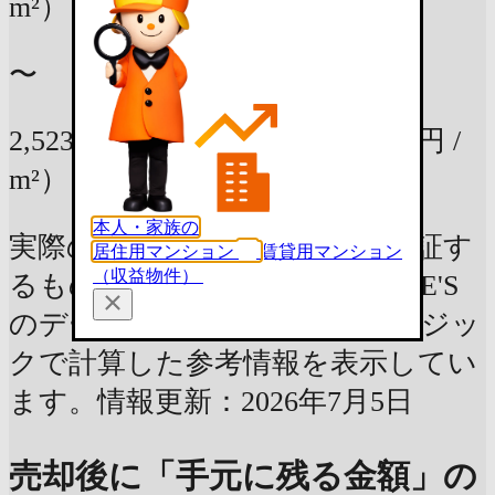
m²）
〜
2,523万円
86.69m²の部屋
（29万円 /
m²）
本人・家族の
実際の査定価格や資産価値を保証す
居住用マンション
賃貸用マンション
（収益物件）
るものではなく、LIFULL HOME'S
のデータベースを元に独自のロジッ
クで計算した参考情報を表示してい
ます。情報更新：2026年7月5日
売却後に「手元に残る金額」の