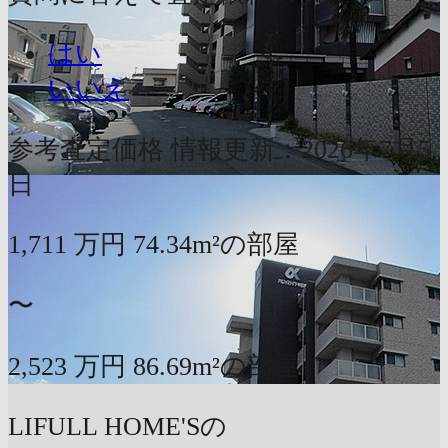
はい
いいえ
参考査定価格
情報更新：2026年7月5
日
1,711
万円
74.34m²の部屋
〜
2,523
万円
86.69m²の部屋
LIFULL HOME'Sの