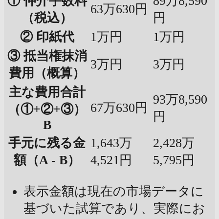
① 仲介手数料
89万8,590
63万630円
（税込）
円
② 印紙代
1万円
1万円
③ 抵当権抹消
3万円
3万円
費用（概算）
主な費用合計
93万8,590
67万630円
（①+②+③）
円
B
手元に残る金
1,643万
2,428万
額（A - B）
4,521円
5,795円
表示金額は現在の市場データに
基づいた試算であり、実際にお