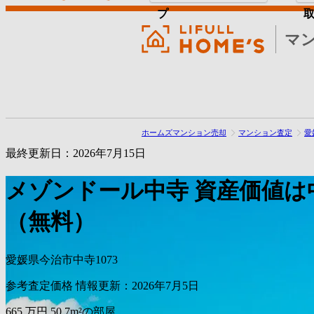
プ
マ
ホームズマンション売却
マンション査定
愛
最終更新日：2026年7月15日
メゾンドール中寺
資産価値は
（無料）
愛媛県今治市中寺1073
参考査定価格
情報更新：2026年7月5日
665
万円
50.7m²の部屋