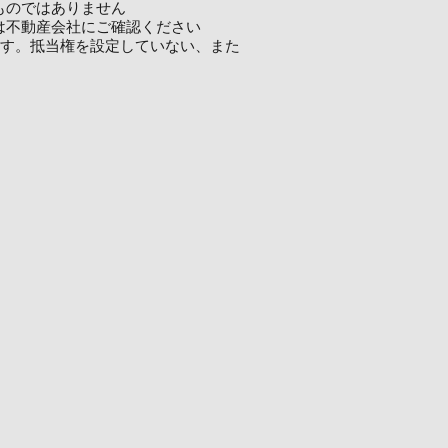
ものではありません
は不動産会社にご確認ください
ます。抵当権を設定していない、また