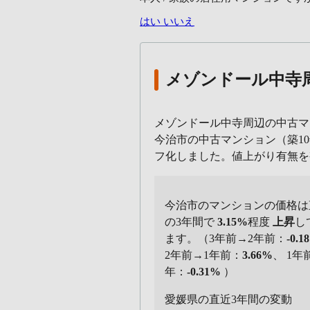
はい
いいえ
メゾンドール中寺
メゾンドール中寺周辺の中古マ
今治市の中古マンション（築10
フ化しました。値上がり有無
今治市のマンションの価格は
の3年間で
3.15%
程度
上昇
し
ます。（3年前→2年前：
-0.1
2年前→1年前：
3.66%
、 1年
年：
-0.31%
）
愛媛県の直近3年間の変動