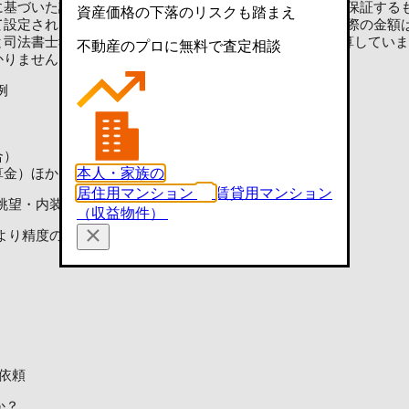
に基づいた試算であり、実際にお客様の手元に残る金額を保証する
資産価格の下落のリスクも踏まえ
て設定された上限金額（消費税込）で試算しています。実際の金額
司法書士報酬の合計で2〜3万円が一般的で、3万円で試算してい
不動産のプロに無料で査定相談
かりません
例
合）
本人・家族の
算金）ほか
居住用マンション
賃貸用マンション
眺望・内装の状態や状況によって大きく変動します。
（収益物件）
より精度の高い価格を知ることができます。
依頼
か？