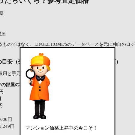
ったらいくら？
参考査定価格
部屋
部屋
ものではなく、LIFULL HOME'Sのデータベースを元に独自の
の目安（売却にかかる主な費用を差し引いた試算）
費用と手元に残る金額の試算です。
7m²の部屋の場合
100m²の部屋の場合
万円
1,782万円
円
65万4,060円
0円
1万円
3万円
,000円
69万4,060円
3,249円
1,712万1,148円
マンション価格上昇中の今こそ！