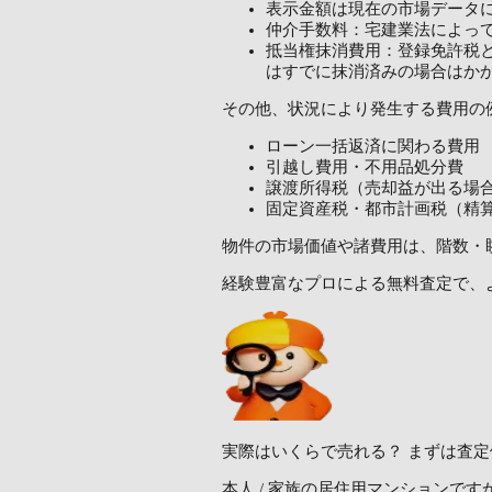
表示金額は現在の市場データ
仲介手数料：宅建業法によっ
抵当権抹消費用：登録免許税と
はすでに抹消済みの場合はか
その他、状況により発生する費用の
ローン一括返済に関わる費用
引越し費用・不用品処分費
譲渡所得税（売却益が出る場
固定資産税・都市計画税（精
物件の市場価値や諸費用は、階数・
経験豊富なプロによる無料査定で、
実際はいくらで売れる？
まずは査定
本人 / 家族の居住用マンションです