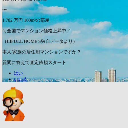
〜
1,782
万円
100m²の部屋
＼全国でマンション価格上昇中／
（LIFULL HOME'S独自データより）
本人/家族の居住用マンションですか？
質問に答えて査定依頼スタート
はい
いいえ