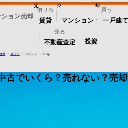
取
定
ジ
却
借りる
買う
ンション売却
賃貸
マンション
一戸建
売る
その他
投資
不動産査定
媛県
今治市
メゾンドール中寺
中古でいくら？売れない？売却