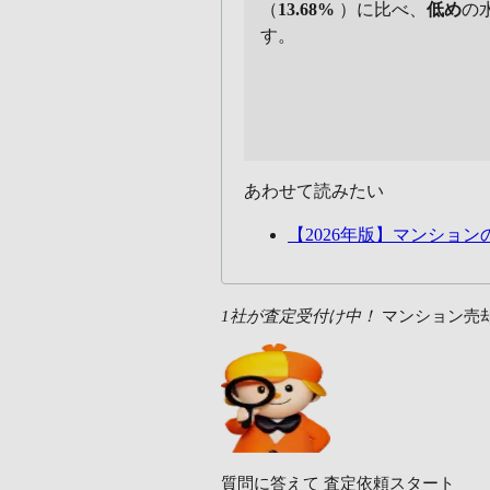
（
13.68%
）に比べ、
低め
の
す。
あわせて読みたい
【2026年版】マンショ
1社が査定受付け中！
マンション売
質問に答えて
査定依頼スタート