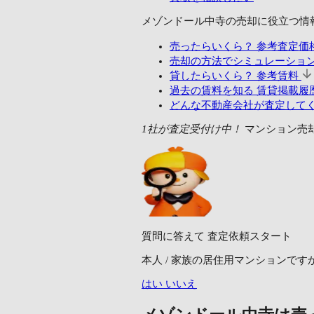
メゾンドール中寺の売却に
役立つ情
売ったらいくら？
参考査定価
売却の方法でシミュレーショ
貸したらいくら？
参考賃料
過去の賃料を知る
賃貸掲載履歴
どんな不動産会社が査定して
1社が査定受付け中！
マンション売
質問に答えて
査定依頼スタート
本人 / 家族の居住用マンションです
はい
いいえ