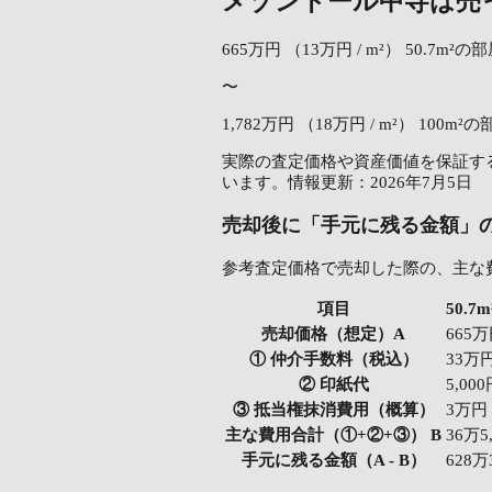
メゾンドール中寺は売
665万円
（13万円 / m²）
50.7m²の
〜
1,782万円
（18万円 / m²）
100m²の
実際の査定価格や資産価値を保証する
います。情報更新：2026年7月5日
売却後に「手元に残る金額」
参考査定価格で売却した際の、主な
項目
50.
売却価格（想定）A
665
① 仲介手数料（税込）
33万
② 印紙代
5,00
③ 抵当権抹消費用（概算）
3万円
主な費用合計（①+②+③） B
36万5
手元に残る金額（A - B）
628万