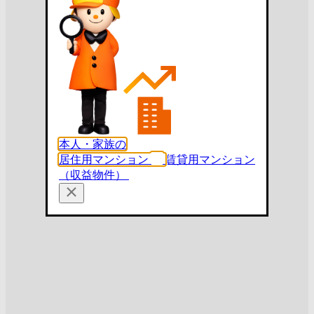
本人・家族の
居住用マンション
賃貸用マンション
（収益物件）