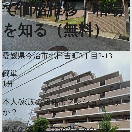
で価格推移・相場
を知る（無料）
愛媛県今治市北日吉町3丁目2-13
簡単
1分
本人/家族の居住用マンションです
か？
質問に答えて査定依頼スタート