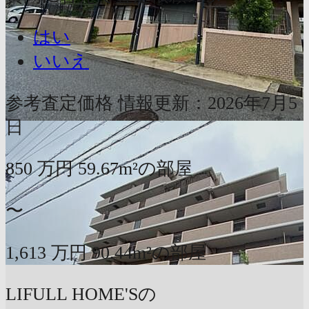
はい
いいえ
参考査定価格
情報更新：2026年7月5
日
850
万円
59.67m²の部屋
〜
1,613
万円
90.44m²の部屋
LIFULL HOME'Sの