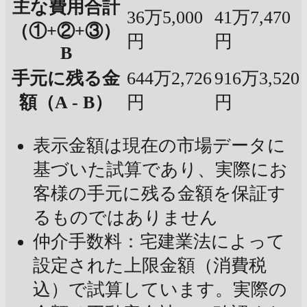
主な費用合計
36万5,000
41万7,470
（①+②+③）
円
円
B
手元に残る金
644万2,726
916万3,520
額（A - B）
円
円
表示金額は現在の市場データに
基づいた試算であり、実際にお
客様の手元に残る金額を保証す
るものではありません
仲介手数料：宅建業法によって
設定された上限金額（消費税
込）で試算しています。実際の