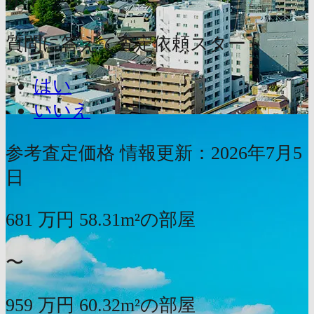
か？
質問に答えて査定依頼スタート
はい
いいえ
参考査定価格
情報更新：2026年7月5
日
681
万円
58.31m²の部屋
〜
959
万円
60.32m²の部屋