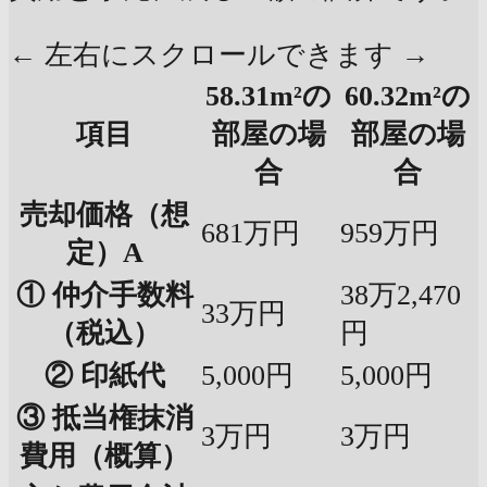
← 左右にスクロールできます →
58.31m²の
60.32m²の
項目
部屋の場
部屋の場
合
合
売却価格（想
681万円
959万円
定）A
① 仲介手数料
38万2,470
33万円
（税込）
円
② 印紙代
5,000円
5,000円
③ 抵当権抹消
3万円
3万円
費用（概算）