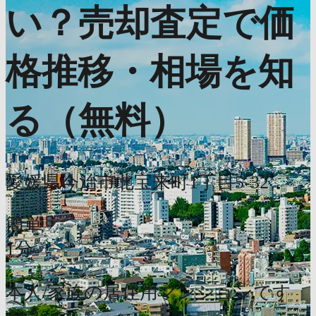
い？売却査定で価
格推移・相場を知
る（無料）
愛媛県今治市北宝来町1丁目5-32
簡単
1分
本人/家族の居住用マンションです