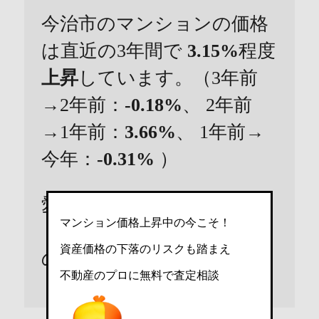
今治市のマンションの価格
は直近の3年間で
3.15%
程度
上昇
しています。（3年前
→2年前：
-0.18%
、 2年前
→1年前：
3.66%
、 1年前→
今年：
-0.31%
）
愛媛県の直近3年間の変動
マンション価格上昇中の今こそ！
（
13.68%
）に比べ、
低め
資産価格の下落のリスクも踏まえ
の水準です。
不動産のプロに無料で査定相談