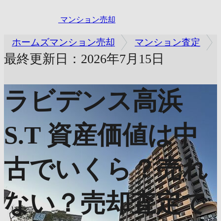
マンション売却
ホームズマンション売却
マンション査定
最終更新日：2026年7月15日
ラビデンス高浜
S.T
資産価値は中
古でいくら？売れ
ない？売却査定で