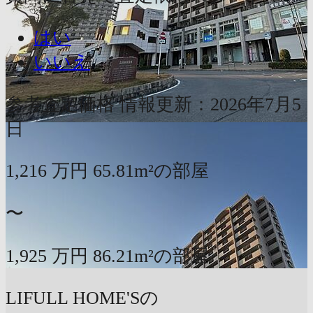
はい
いいえ
参考査定価格
情報更新：2026年7月5
日
1,216
万円
65.81m²の部屋
〜
1,925
万円
86.21m²の部屋
LIFULL HOME'Sの