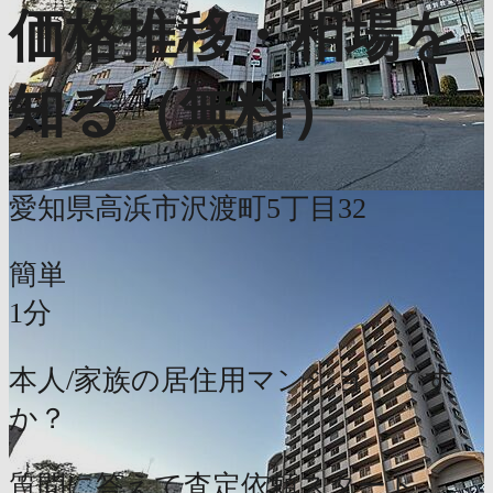
価格推移・相場を
知る（無料）
愛知県高浜市沢渡町5丁目32
簡単
1分
本人/家族の居住用マンションです
か？
質問に答えて査定依頼スタート