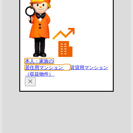
本人・家族の
居住用マンション
賃貸用マンション
（収益物件）