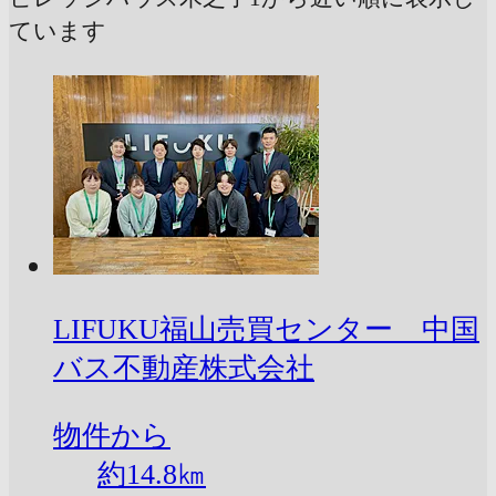
ています
LIFUKU福山売買センター 中国
バス不動産株式会社
物件から
約
14.8
㎞