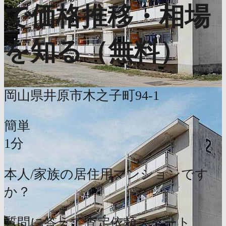
で価格推移・相場
を知る（無料）
岡山県井原市木之子町94-1
簡単
1分
本人/家族の居住用マンションです
か？
質問に答えて査定依頼スタート