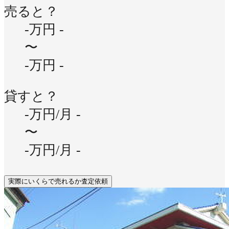
売ると？
-万円
-
〜
-万円
-
貸すと？
-万円/月
-
〜
-万円/月
-
実際にいくらで売れるか査定依頼