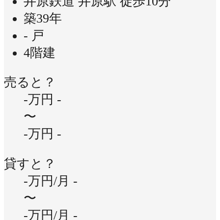
井原鉄道 井原駅 徒歩10分
築39年
- 戸
4階建
売ると？
-万円
-
〜
-万円
-
貸すと？
-万円/月
-
〜
-万円/月
-