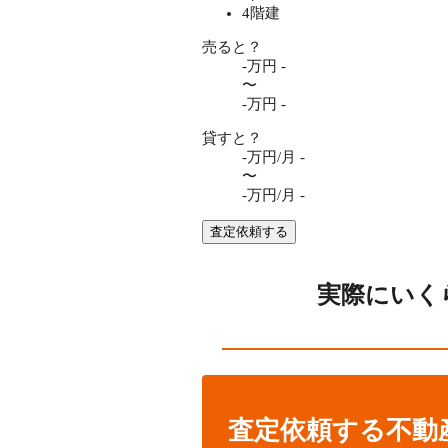
4階建
売ると？
-万円
-
〜
-万円
-
貸すと？
-万円/月
-
〜
-万円/月
-
査定依頼する
実際にいく
査定依頼する不動