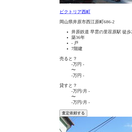
ビクトリア西町
岡山県井原市西江原町686-2
井原鉄道 早雲の里荏原駅 徒歩
築36年
- 戸
7階建
売ると？
-万円
-
〜
-万円
-
貸すと？
-万円/月
-
〜
-万円/月
-
査定依頼する