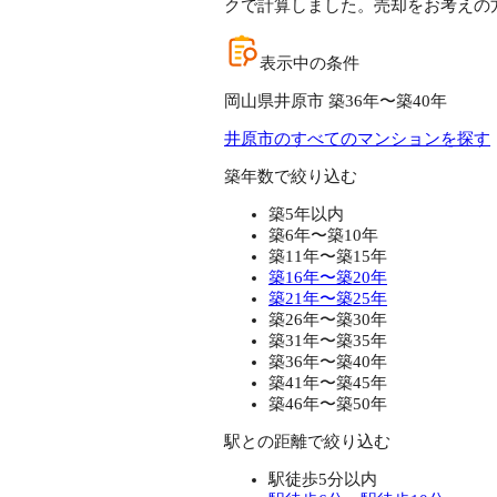
クで計算しました。売却をお考えの
表示中の条件
岡山県井原市 築36年〜築40年
井原市のすべてのマンションを探す
築年数で絞り込む
築5年以内
築6年〜築10年
築11年〜築15年
築16年〜築20年
築21年〜築25年
築26年〜築30年
築31年〜築35年
築36年〜築40年
築41年〜築45年
築46年〜築50年
駅との距離で絞り込む
駅徒歩5分以内