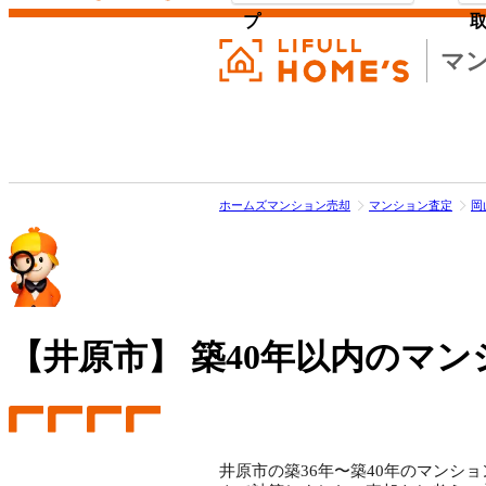
プ
マ
ホームズマンション売却
マンション査定
岡
【井原市】
築40年以内のマン
井原市の築36年〜築40年のマンショ