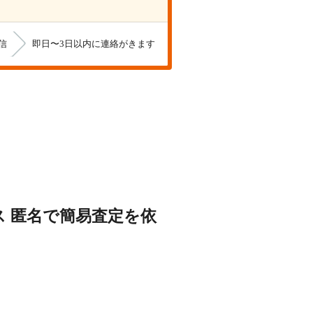
信
即日〜3日以内に連絡がきます
。
ス
匿名で簡易査定を依