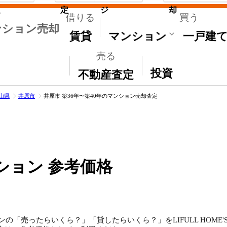
取
定
ジ
却
借りる
買う
ンション売却
賃貸
マンション
一戸建
売る
その他
投資
不動産査定
山県
井原市
井原市 築36年〜築40年のマンション売却査定
ション 参考価格
ンの「売ったらいくら？」「貸したらいくら？」をLIFULL HOM