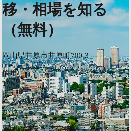
移・相場を知る
（無料）
岡山県井原市井原町700-3
簡単
1分
本人/家族の居住用マンションです
か？
質問に答えて査定依頼スタート