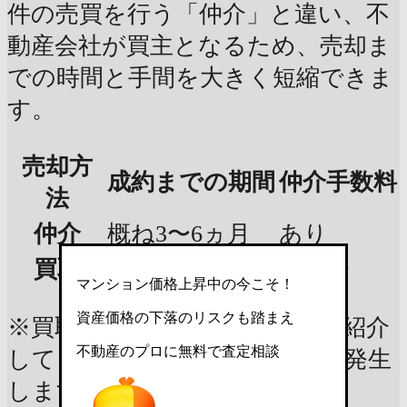
件の売買を行う「仲介」と違い、不
動産会社が買主となるため、売却ま
での時間と手間を大きく短縮できま
す。
売却方
成約までの期間
仲介手数料
法
仲介
概ね3〜6ヵ月
あり
買取
最短数日
なし※
マンション価格上昇中の今こそ！
資産価格の下落のリスクも踏まえ
※買取をする別の不動産会社を紹介
不動産のプロに無料で査定相談
してもらう場合は仲介手数料が発生
します