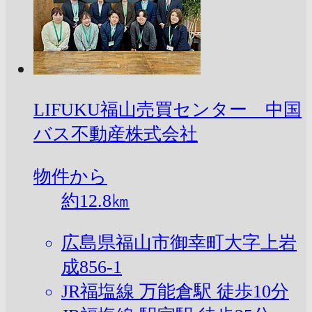
LIFUKU福山売買センター 中国
バス不動産株式会社
物件から
約
12.8
㎞
広島県福山市御幸町大字上岩
成856-1
JR福塩線 万能倉駅 徒歩10分