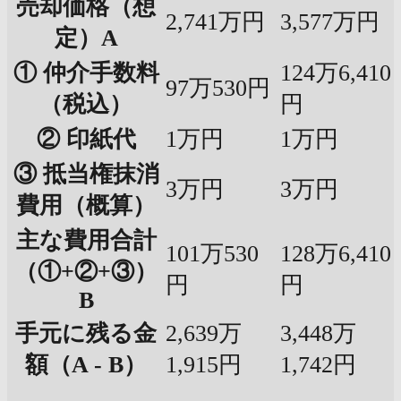
売却価格（想
2,741万円
3,577万円
定）A
① 仲介手数料
124万6,410
97万530円
（税込）
円
② 印紙代
1万円
1万円
③ 抵当権抹消
3万円
3万円
費用（概算）
主な費用合計
101万530
128万6,410
（①+②+③）
円
円
B
手元に残る金
2,639万
3,448万
額（A - B）
1,915円
1,742円