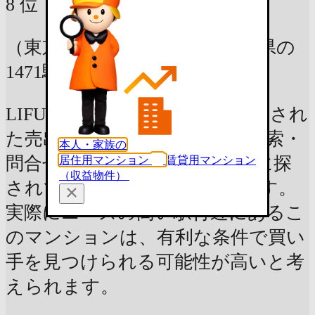
8
位
（東京都 神奈川県 千葉県 埼玉県の
1471駅中）
LIFULL HOME'Sに2024年に掲載され
た売出し物件のうち、実際の検索・
本人・家族の
問合せ数から算出した、"実際に探
居住用マンション
賃貸用マンション
（収益物件）
されている駅"のランキングです。
実際にニーズの高い駅付近にあるこ
のマンションは、有利な条件で買い
手を見つけられる可能性が高いと考
えられます。