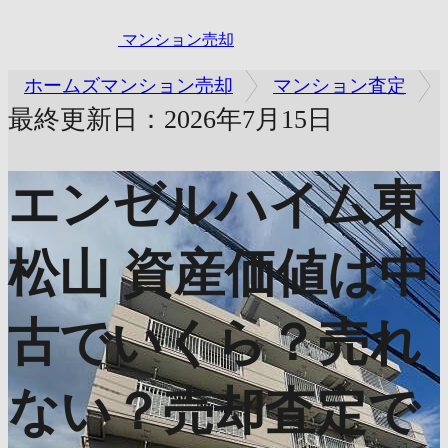
マンション売却
ホームズマンション売却
マンション査定
最終更新日：2026年7月15日
エンゼルハイム東
松山
資産価値は中
古でいくら？売れ
ない？売却査定で