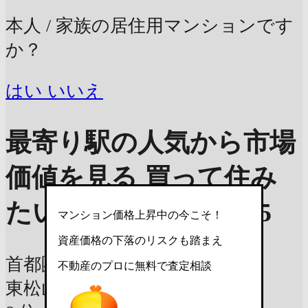
本人 / 家族の居住用マンションです
か？
はい
いいえ
最寄り駅の人気から市場
価値を見る
買って住み
たい街ランキング2025
マンション価格上昇中の今こそ！
資産価格の下落のリスクも踏まえ
首都圏版ランキング
不動産のプロに無料で査定相談
東松山駅
東武東上線