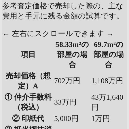
参考査定価格で売却した際の、主な
費用と手元に残る金額の試算です。
← 左右にスクロールできます →
58.33m²の
69.7m²の
項目
部屋の場
部屋の場
合
合
売却価格（想
702万円
1,108万円
定）A
① 仲介手数料
43万1,640
33万円
（税込）
円
② 印紙代
5,000円
1万円