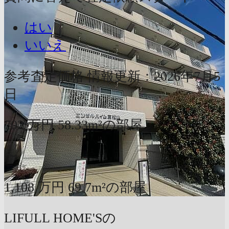
はい
いいえ
参考査定価格
情報更新：2026年7月5
日
702
万円
58.33m²の部屋
〜
1,108
万円
69.7m²の部屋
LIFULL HOME'Sの