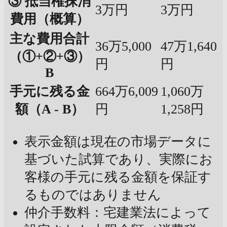
③ 抵当権抹消
3万円
3万円
費用（概算）
主な費用合計
36万5,000
47万1,640
（①+②+③）
円
円
B
手元に残る金
664万6,009
1,060万
額（A - B）
円
1,258円
表示金額は現在の市場データに
基づいた試算であり、実際にお
客様の手元に残る金額を保証す
るものではありません
仲介手数料：宅建業法によって