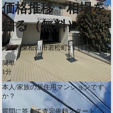
価格推移・相場を
知る（無料）
埼玉県東松山市若松町2丁目11-24
簡単
1分
本人/家族の居住用マンションです
か？
質問に答えて査定依頼スタート