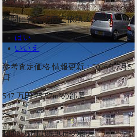
か？
質問に答えて査定依頼スタート
はい
いいえ
参考査定価格
情報更新：2026年7月5
日
547
万円
75.57m²の部屋
〜
1,006
万円
105.36m²の部屋