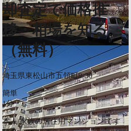
却査定で価格推
移・相場を知る
（無料）
埼玉県東松山市五領町9-30
簡単
1分
本人/家族の居住用マンションです