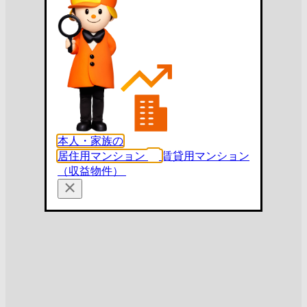
本人・家族の
居住用マンション
賃貸用マンション
（収益物件）