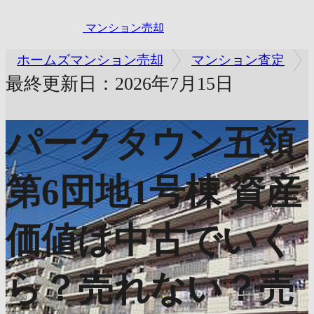
マンション売却
ホームズマンション売却
マンション査定
最終更新日：2026年7月15日
パークタウン五領
第6団地1号棟
資産
価値は中古でいく
ら？売れない？売