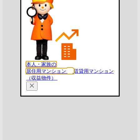
本人・家族の
居住用マンション
賃貸用マンション
（収益物件）