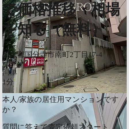
で価格推移・相場
を知る（無料）
東京都国分寺市南町2丁目17-4
簡単
1分
本人/家族の居住用マンションです
か？
質問に答えて査定依頼スタート