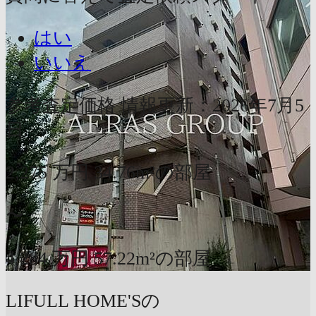
はい
いいえ
参考査定価格
情報更新：2026年7月5
日
2,275
万円
34.76m²の部屋
〜
4,284
万円
57.22m²の部屋
LIFULL HOME'Sの