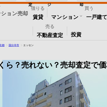
取
定
ジ
却
借りる
買う
ンション売却
賃貸
マンション
一戸建
売る
その他
投資
不動産査定
京都
国分寺市
エッセン
くら？売れない？売却査定で価