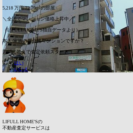
5,218
万円
72.79m²の部屋
＼全国でマンション価格上昇中／
（LIFULL HOME'S独自データより）
本人/家族の居住用マンションですか？
質問に答えて査定依頼スタート
はい
いいえ
LIFULL HOME'Sの
不動産査定サービスは