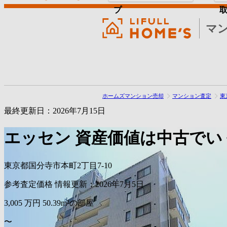
プ
マ
ホームズマンション売却
マンション査定
東
最終更新日：2026年7月15日
エッセン
資産価値は中古でい
東京都国分寺市本町2丁目7-10
参考査定価格
情報更新：2026年7月5日
3,005
万円
50.39m²の部屋
〜