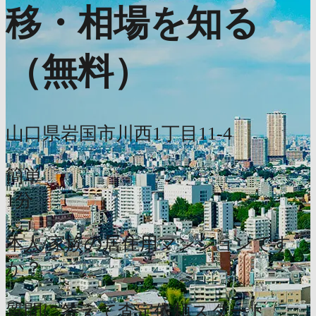
移・相場を知る
（無料）
山口県岩国市川西1丁目11-4
簡単
1分
本人/家族の居住用マンションです
か？
質問に答えて査定依頼スタート