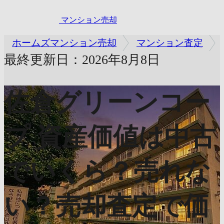
マンション売却
ホームズマンション売却
マンション査定
最終更新日：2026年8月8日
佐倉グリーンコー
プ
資産価値は中古
でいくら？売れな
い？売却査定で価