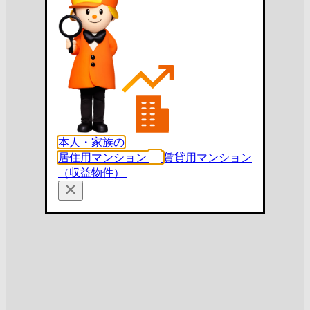
本人・家族の
居住用マンション
賃貸用マンション
（収益物件）