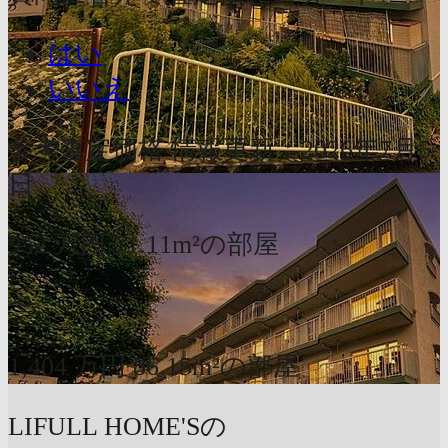
はい
いいえ
参考査定価格
情報更新：2026年7月5
日
952
万円
71.11m²の部屋
〜
1,404
万円
86.15m²の部屋
LIFULL HOME'Sの