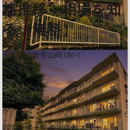
格推移・相場を知
る（無料）
千葉県佐倉市山崎180-1
簡単
1分
本人/家族の居住用マンションです
か？
質問に答えて査定依頼スタート