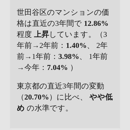
世田谷区のマンションの価
格は直近の3年間で
12.86%
程度
上昇
しています。（3
年前→2年前：
1.40%
、 2年
前→1年前：
3.98%
、 1年前
→今年：
7.04%
）
東京都の直近3年間の変動
（
20.70%
）に比べ、
やや低
め
の水準です。