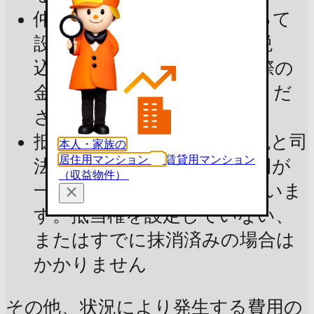
仲介手数料：宅建業法によって
設定された上限金額（消費税
込）で試算しています。実際の
金額は不動産会社にご確認くだ
さい
抵当権抹消費用：登録免許税と司
本人・家族の
居住用マンション
賃貸用マンション
法書士報酬の合計で2〜3万円が
（収益物件）
一般的で、3万円で試算していま
す。抵当権を設定していない、
またはすでに抹消済みの場合は
かかりません
その他、状況により発生する費用の