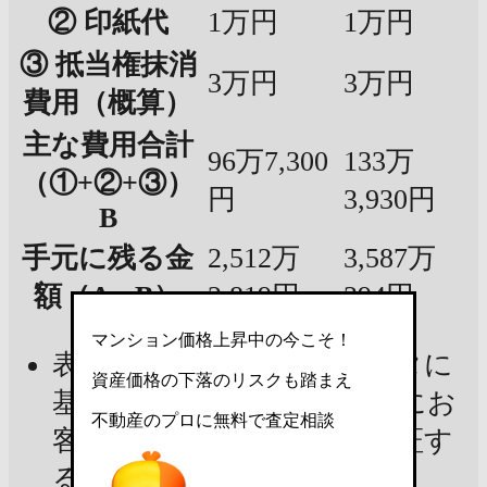
② 印紙代
1万円
1万円
③ 抵当権抹消
3万円
3万円
費用（概算）
主な費用合計
96万7,300
133万
（①+②+③）
円
3,930円
B
手元に残る金
2,512万
3,587万
額（A - B）
2,819円
394円
マンション価格上昇中の今こそ！
表示金額は現在の市場データに
資産価格の下落のリスクも踏まえ
基づいた試算であり、実際にお
不動産のプロに無料で査定相談
客様の手元に残る金額を保証す
るものではありません