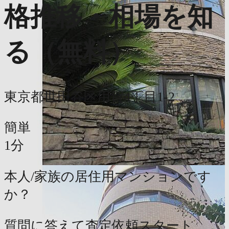
格推移・相場を知
る（無料）
東京都世田谷区用賀4丁目1-2
簡単
1分
本人/家族の居住用マンションです
か？
質問に答えて査定依頼スタート