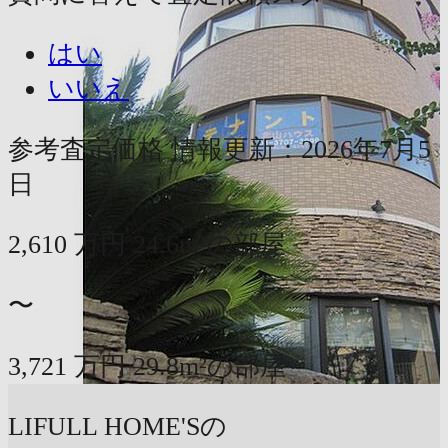
はい
いいえ
参考査定価格
情報更新：2026年7月5
日
2,610
万円
24.6m²の部屋
〜
3,721
万円
29.8m²の部屋
LIFULL HOME'Sの