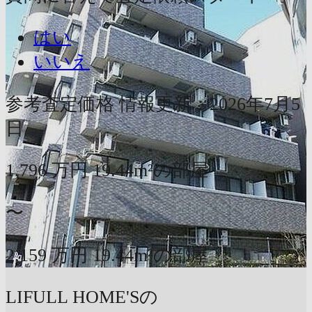
はい
いいえ
参考査定価格
情報更新：2026年7月5
日
1,796
万円
19.44m²の部屋
〜
2,159
万円
19.44m²の部屋
LIFULL HOME'Sの