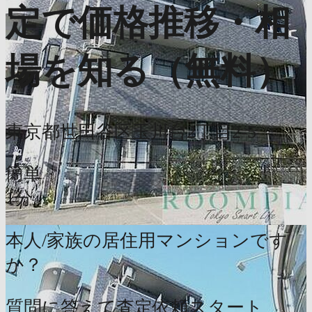
定で価格推移・相
場を知る（無料）
東京都世田谷区玉川台2丁目2-5
簡単
1分
本人/家族の居住用マンションです
か？
質問に答えて査定依頼スタート