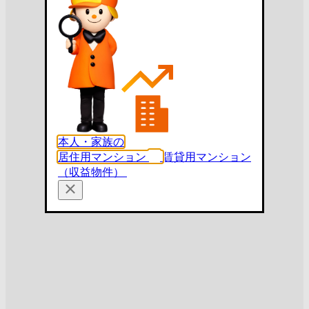
本人・家族の
居住用マンション
賃貸用マンション
（収益物件）