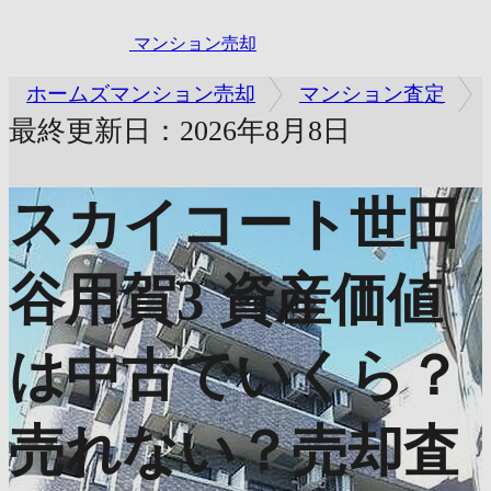
マンション売却
ホームズマンション売却
マンション査定
最終更新日：2026年8月8日
スカイコート世田
谷用賀3
資産価値
は中古でいくら？
売れない？売却査